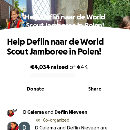
Help Deflin naar de World
Scout Jamboree in Polen!
Help Deflin naar de World
Scout Jamboree in Polen!
€4,034
raised
of
€4K
0% complete
Donate
Share
D Galema
and
Deflin Nieveen
Co-organized
D Galema and Deflin Nieveen are