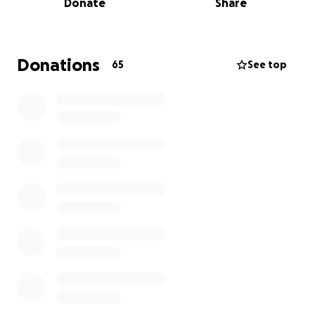
ervaring om nieuwe culturen te ontdekken,
Donate
Share
vriendschappen te sluiten met jongeren uit andere
landen en deel te nemen aan allerlei spannende
activiteiten.
Donations
65
See top
Deze unieke kans brengt natuurlijk kosten met zich
mee, en daarom vraag ik jullie hulp. Met jullie
financiële bijdrage kunnen jullie mij helpen deze
droom werkelijkheid te maken en herinneringen
voor het leven te creëren. Elke donatie, klein of
groot, wordt enorm gewaardeerd en brengt me
een stap dichter bij Polen.
Ik ben jullie ontzettend dankbaar voor jullie steun!
Scoutinggroet,
Deflin