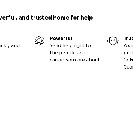
werful, and trusted home for help
Powerful
Tru
ickly and
Send help right to
Your
the people and
pro
causes you care about
GoF
Gua