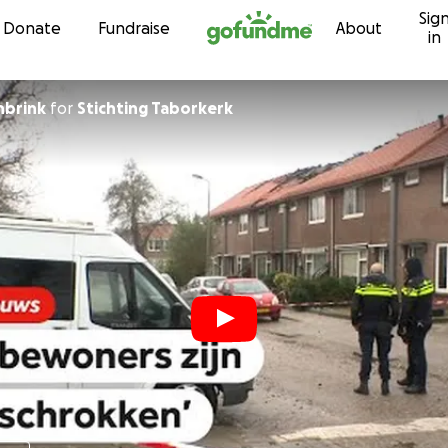
Sig
Skip to content
Donate
Fundraise
About
in
nbrink
for
Stichting Taborkerk