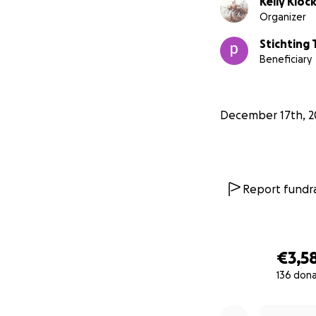
Kelly Kloc
Organizer
Stichting
Beneficiary
December 17th, 2
Report fundra
€3,5
136 don
0% complete