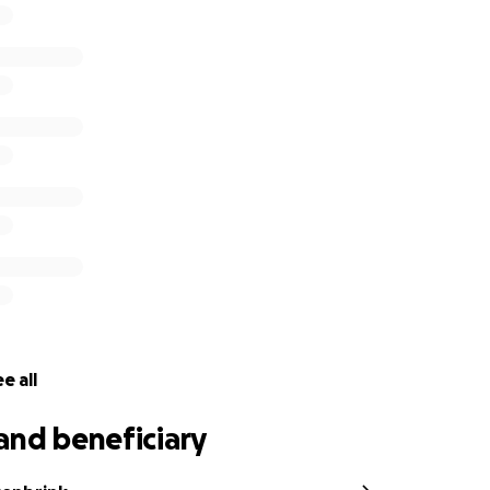
lleen en daarom heb ik deze pagina opgericht zodat wij als
n kunnen helpen aan een beetje licht in deze donkere tij
niet slechts voor 1 begunstigde is bedoeld werd de route o
rijgen wat ingewikkelder dan normaal. De fantastische me
elegen Taborkerk staan mij daar geheel onbaatzuchtig in bi
de actie aan stichting Taborkerk worden uitgekeerd en sa
r dat het volledige bedrag verdeeld wordt over de gedupe
e all
and beneficiary