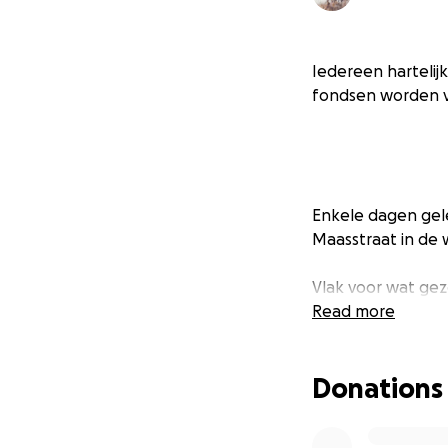
Iedereen hartelijk
fondsen worden v
Enkele dagen gel
Maasstraat in de 
Vlak voor wat ge
veilige haven, hu
Read more
Na een paar dage
Donations
geld in te zamele
nodig blijkt te zijn