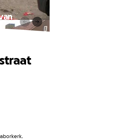
 van
straat
 Taborkerk.