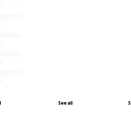
l
See all
S