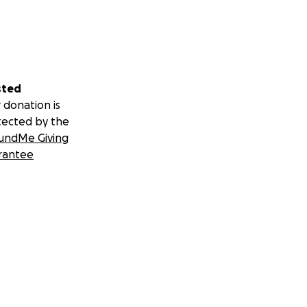
sted
 donation is
tected by the
undMe Giving
rantee