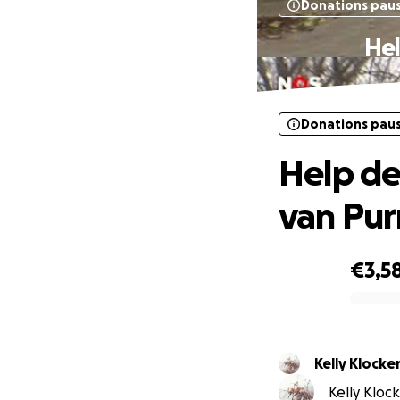
Donations pau
Hel
Donations pau
Help de
van Pu
€3,5
0% complete
Kelly Klocke
Kelly Kloc