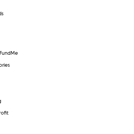
ds
GoFundMe
ories
g
ofit