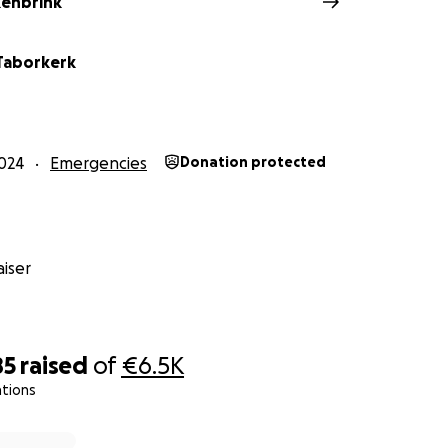
kenbrink
 Taborkerk
024
Emergencies
Donation protected
iser
85
raised
of
€6.5K
ations