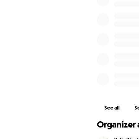
Dit kan ik niet a
elkaar deze mense
Omdat deze actie 
gedupeerden te k
dezelfde straat g
aan het eind van 
zorgen zij ervoo
in de Maasstraat.
See all
Se
Organizer 