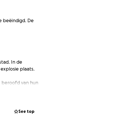
tie beëindigd. De
tad. In de
explosie plaats.
n beroofd van hun
kunnen terugkeren.
e helpen door
 waar het ook voor
See top