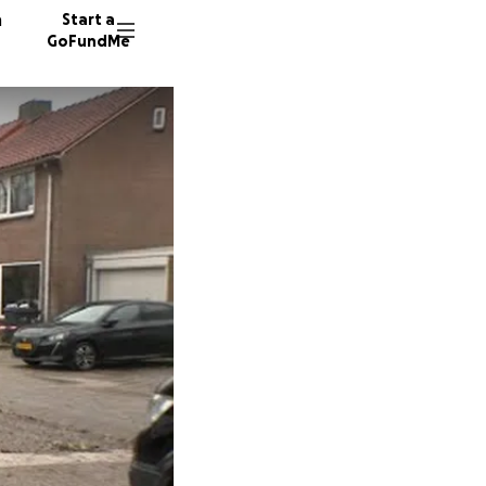
n
Start a
GoFundMe
136 don