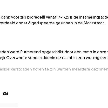
 dank voor zijn bijdrage!!! Vanaf 14-1-25 is de inzamelingsac
erdeeld onder 6 gedupeerde gezinnen in de Maasstraat.
eden werd Purmerend opgeschrikt door een ramp in onze s
wijk Overwhere vond middenin de nacht in een woning een 
zellige kerstdagen horen te zijn werden meerdere gezinne
n huis, hun thuis. Een plek waar ze voorlopig niet naartoe 
n piekeren ontstond het idee deze mensen te proberen t
n. Geld voor spullen die snel vervangen moeten worden of
136
.