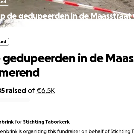
sed
p de gedupeerden in de Maasstraat
Purmerend
sed
 gedupeerden in de Maas
rmerend
85
raised
of
€6.5K
nbrink
for
Stichting Taborkerk
kenbrink is organizing this fundraiser on behalf of Stichting