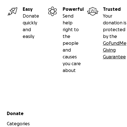
Easy
Powerful
Trusted
Donate
Send
Your
quickly
help
donation is
and
right to
protected
easily
the
by the
people
GoFundMe
and
Giving
causes
Guarantee
you care
about
Secondary menu
Donate
Categories