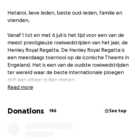
Hetairoi, lieve leden, beste oud-leden, familie en
vrienden,
Vanaf 1 tot en met 6 juli is het tijd voor een van de
meest prestigieuze roeiwedstrijden van het jaar, de
Henley Royal Regatta. De Henley Royal Regatta is
een meerdaags toernooi op de iconische Theems in
Engeland. Het is een van de oudste roeiwedstrijden
ter wereld waar de beste internationale ploegen
zich aan elkaar zullen meten.
Read more
Dit jaar zullen wij voor het eerst met een volledige
Asopos-8+ het Paars van Asopos de Vliet
Donations
vertegenwoordigen in het studentenveld op dit
146
See top
grote evenement. Onze Middengroep-sectie heeft
zich de afgelopen jaren enorm ontwikkeld tot een
grote groep gemotiveerde roeiers, die naast het