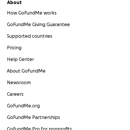
About
How GoFundMe works
GoFundMe Giving Guarantee
Supported countries
Pricing
Help Center
About GoFundMe
Newsroom
Careers
GoFundMe.org
GoFundMe Partnerships
GoFundMe Pro for nonprofits