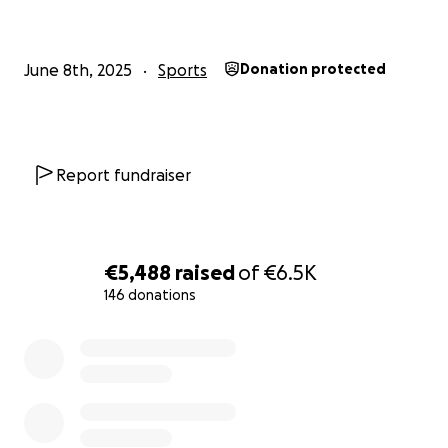
Sam Kaart, Pieter van Bon, Huub Kok, Joost
Braspenning, Thijs Weijers, Joris Post, Sander van Elk,
June 8th, 2025
Sports
Donation protected
Jan-Christiaan Wahls en Martine Keyser
Report fundraiser
€5,488
raised
of
€6.5K
146 donations
0% complete