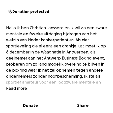
Donation protected
Hallo ik ben Christian Janssens en ik wil via een zware
mentale en fysieke uitdaging bijdragen aan het
welzijn van kinder kankerpatientjes. Als niet
sportieveling die al eens een drankje lust moet ik op
6 december in de Waagnatie in Antwerpen, als
deelnemer aan het
Antwerp Business Boxing event
,
proberen om zo lang mogelijk overeind te blijven in
de boxring waar ik het zal opnemen tegen andere
ondernemers zonder hoofbescherming. Ik sta als
sportief amateur voor een loodzware mentale en
fysieke voorbereiding maar dat heb ik er graag voor
Read more
over om zo mee geld te helpen inzamelen voor de
Stichting Hope Benefiet die zich inzet voor het
Donate
Share
helpen financieren van kankeronderzoek bij
kinderen. De pijn en het zweet verdwijnt in het niets