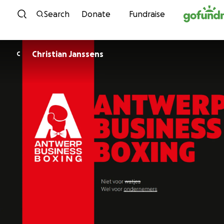
Skip to content
Search
Donate
Fundraise
Christian Janssens
C