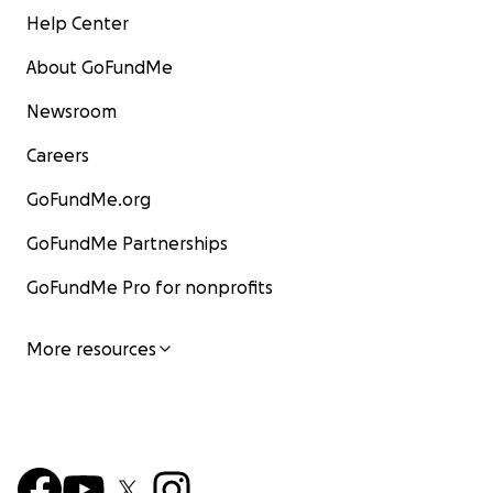
Help Center
About GoFundMe
Newsroom
Careers
GoFundMe.org
GoFundMe Partnerships
GoFundMe Pro for nonprofits
More resources