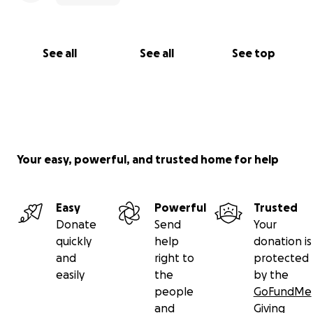
See all
See all
See top
Your easy, powerful, and trusted home for help
Easy
Powerful
Trusted
Donate
Send
Your
quickly
help
donation is
and
right to
protected
easily
the
by the
people
GoFundMe
and
Giving