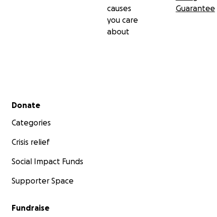
causes
Guarantee
you care
about
Secondary menu
Donate
Categories
Crisis relief
Social Impact Funds
Supporter Space
Fundraise