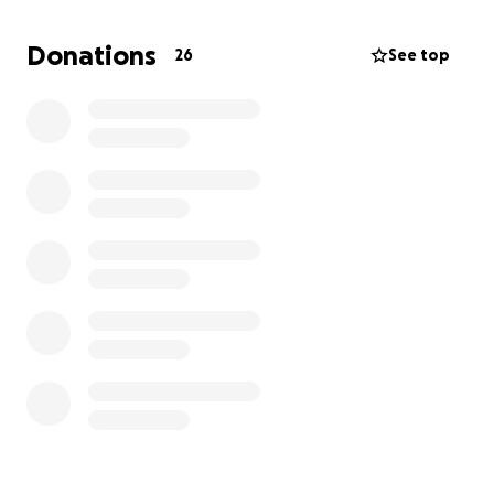
furgone per aiutare gli amici animali!
Donations
26
See top
Grazie infinite