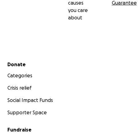
causes
Guarantee
you care
about
Secondary menu
Donate
Categories
Crisis relief
Social Impact Funds
Supporter Space
Fundraise