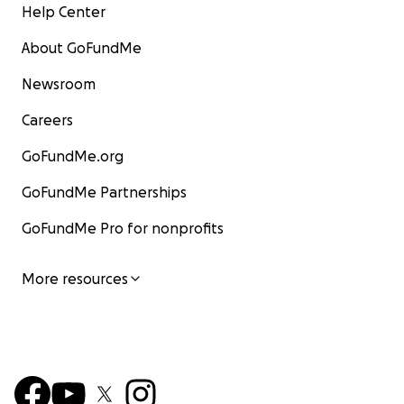
Help Center
About GoFundMe
Newsroom
Careers
GoFundMe.org
GoFundMe Partnerships
GoFundMe Pro for nonprofits
More resources