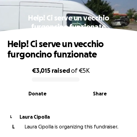
Help! Ci serve un vecchio
furgoncino funzionate
Help! Ci serve un vecchio
furgoncino funzionate
€3,015
raised
of
€5K
0% complete
Donate
Share
Laura Cipolla
L
L
Laura Cipolla is organizing this fundraiser.