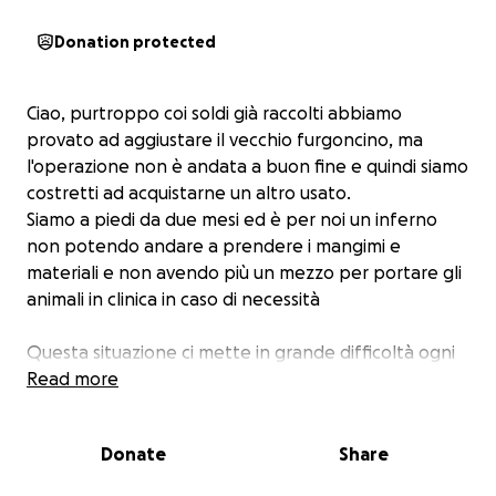
Donation protected
Ciao, purtroppo coi soldi già raccolti abbiamo
provato ad aggiustare il vecchio furgoncino, ma
l'operazione non è andata a buon fine e quindi siamo
costretti ad acquistarne un altro usato.
Siamo a piedi da due mesi ed è per noi un inferno
non potendo andare a prendere i mangimi e
materiali e non avendo più un mezzo per portare gli
animali in clinica in caso di necessità
Questa situazione ci mette in grande difficoltà ogni
giorno
Read more
Chiediamo a tutti voi un aiuto anche piccolo e di
condividere questa raccolta con i vostri conoscenti e
Donate
Share
amici.
Per noi è di vitale importanza avere di nuovo un