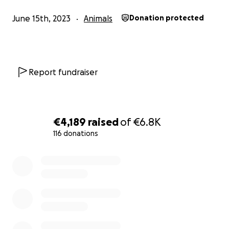
June 15th, 2023
Animals
Donation protected
Madu is a healthy, lively, playful, and curious kitten
who likes to make us and his brother happy for at
least another 15 years. Hopefully, together we can
make him happy too. Please help. We would be
Report fundraiser
eternally grateful.
-DUTCH-
Lieve allemaal, Meet Madu. Een superlief,
€4,189
raised
of
€6.8K
aanhankelijk, vrolijke spring in het veld die altijd
116 donations
nieuwsgierig is en super aanhankelijk naar zijn
broertje Bulan. Ze zijn allebei net een jaar. Helaas
0% complete
werd Madu door een ontsteking ziek en werd
besloten dat een penisamutatie de beste optie
was. De operatie verliep goed en de genezing ook
maar Madu moest nog flink aan de antibiotica. Madu
was weer vrolijk en levendig zoals we hem kenden.
Zelfs zijn lampenkap weerhield hem er niet van om