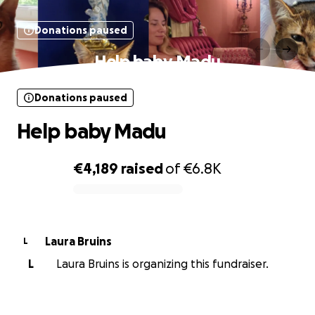
Donations paused
Help baby Madu
Donations paused
Help baby Madu
€4,189
raised
of
€6.8K
0% complete
Laura Bruins
L
L
Laura Bruins is organizing this fundraiser.