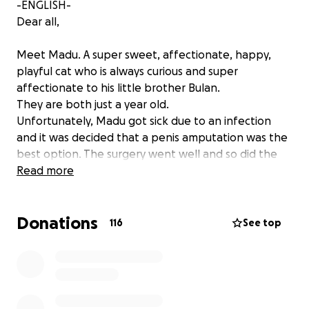
-ENGLISH-
Dear all,
Meet Madu. A super sweet, affectionate, happy,
playful cat who is always curious and super
affectionate to his little brother Bulan.
They are both just a year old.
Unfortunately, Madu got sick due to an infection
and it was decided that a penis amputation was the
best option. The surgery went well and so did the
healing but Madu still had to be on antibiotics quite
Read more
a bit. Madu was happy and lively again as we knew
him. Even his lampshade-collar didn't stop him from
Donations
playing but after a few days he got diarrhea
116
See top
because of the antibiotics. As a result, the antibiotics
are not absorbed optimally. Also, the diarrhea
caused more bacteria to pass through the -still
healing- urethra which only made the infection
worse.