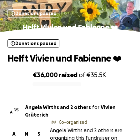
Donations paused
Helft Vivien und Fabienne ❤️
Donations paused
Helft Vivien und Fabienne ❤️
€36,000
raised
of
€35.5K
0% complete
Angela Wirths and 2 others
for
Vivien
A
Grüterich
Co-organized
Angela Wirths and 2 others are
A
N
S
organizing this fundraiser on