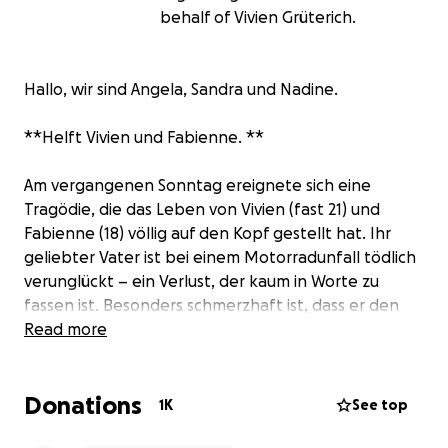
behalf of Vivien Grüterich.
Hallo, wir sind Angela, Sandra und Nadine.
**Helft Vivien und Fabienne. **
Am vergangenen Sonntag ereignete sich eine
Tragödie, die das Leben von Vivien (fast 21) und
Fabienne (18) völlig auf den Kopf gestellt hat. Ihr
geliebter Vater ist bei einem Motorradunfall tödlich
verunglückt – ein Verlust, der kaum in Worte zu
fassen ist. Besonders schmerzhaft ist, dass er den
Unfall nicht selbst verschuldet hat.
Read more
Seit der Scheidung ihrer Eltern lebten die beiden mit
Donations
ihrem Papa im gemeinsamen Haus, das ihnen
1K
See top
Sicherheit, Geborgenheit und Erinnerungen schenkt.