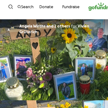
Skip to content
Search
Donate
Fundraise
Angela Wirths and 2 others
for
Vivien
A
Grüterich