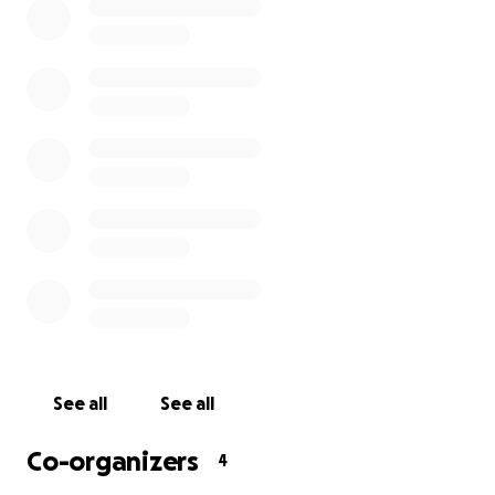
Doch nun stehen sie vor einer ungewissen Zukunft:
Vivien hat gerade ihre Ausbildung beendet,
Fabienne steckt mitten in den Abiturprüfungen.
Wir möchten alles daransetzen, ihnen in dieser
schweren Zeit Halt und Sicherheit zu geben. Bitte
helft uns, Vivien und Fabienne zu unterstützen –
jeder Euro zählt.
Teilt diesen Aufruf, damit er möglichst viele erreicht.
Danke von Herzen für eure Hilfe!
See all
See all
Co-organizers
4