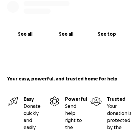
See all
See all
See top
Your easy, powerful, and trusted home for help
Easy
Powerful
Trusted
Donate
Send
Your
quickly
help
donation is
and
right to
protected
easily
the
by the