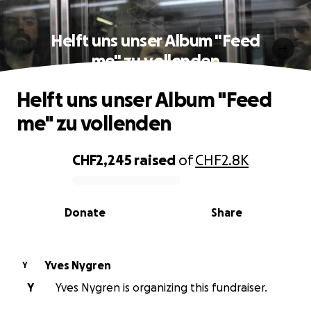
Helft uns unser Album "Feed
me" zu vollenden
Helft uns unser Album "Feed
me" zu vollenden
CHF2,245
raised
of
CHF2.8K
0% complete
Donate
Share
Yves Nygren
Y
Y
Yves Nygren is organizing this fundraiser.