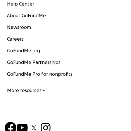
Help Center
About GoFundMe
Newsroom
Careers
GoFundMe.org
GoFundMe Partnerships
GoFundMe Pro for nonprofits
More resources