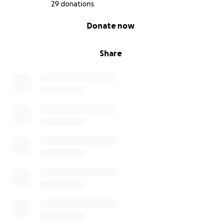
29 donations
0% complete
Donate now
Share