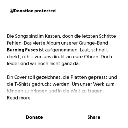
Donation protected
Die Songs sind im Kasten, doch die letzten Schritte
fehlen. Das vierte Album unserer Grunge-Band
Burning Fuses
ist aufgenommen. Laut, schnell,
direkt, roh – von uns direkt an eure Ohren. Doch
leider sind wir noch nicht ganz da:
Ein Cover soll gezeichnet, die Platten gepresst und
die T-Shirts gedruckt werden. Um unser Werk zum
Klingen zu bringen und in die Welt zu tragen,
brauchen wir eure Hilfe!
Read more
Vielen Dank für eure Spende. Jeder Teil hilft, aber
Donate
Share
falls das Portemonnaie locker sitzt: