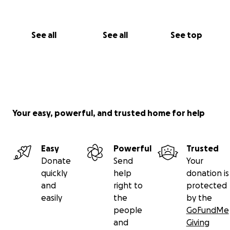
See all
See all
See top
Your easy, powerful, and trusted home for help
Easy
Powerful
Trusted
Donate
Send
Your
quickly
help
donation is
and
right to
protected
easily
the
by the
people
GoFundMe
and
Giving