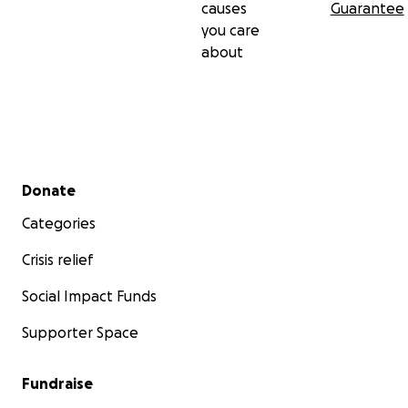
causes
Guarantee
you care
about
Secondary menu
Donate
Categories
Crisis relief
Social Impact Funds
Supporter Space
Fundraise