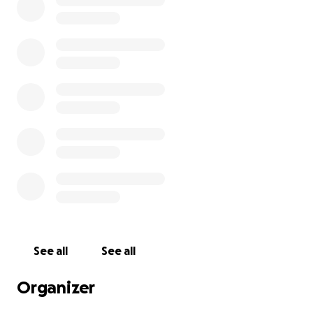
Festzelt und Lagerausrüstung
Das Trainingslager ist seit vielen Jahren das
Herzstück unseres Vereinslebens – ein Ort, an dem
Kinder, Jugendliche und Erwachsene gemeinsam
trainieren, wachsen und über sich hinauswachsen.
Doch ohne die nötige Ausstattung kann dies nicht
mehr stattfinden.
Besonders bitter: Die Versicherung lehnt eine
Kostenübernahme ab.
Unsere engagierten Trainerinnen und Trainer
arbeiten ehrenamtlich – mit Leidenschaft, Herz und
viel persönlichem Einsatz. Doch diese Belastung
können wir allein nicht stemmen.
See all
See all
➡️ Darum bitten wir euch um eure Hilfe. Jeder Euro
Organizer
zählt, um das Trainingslager zu retten und den