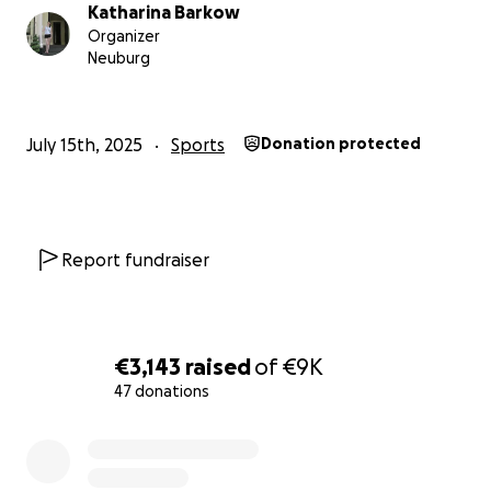
Wiederaufbau zu ermöglichen.
Katharina Barkow
Organizer
✅ Teilt diesen Aufruf mit Freundinnen, Familie und
Neuburg
Kolleginnen!
Lasst uns gemeinsam dafür sorgen, dass unser
July 15th, 2025
Sports
Donation protected
Trainingslager auch 2026 ein Ort der Gemeinschaft,
der Stärke und des Respekts bleibt.
Herzlichen Dank im Namen des gesamten Vereins!
Report fundraiser
Euer Tai-Do-Jitsu e.V.
€3,143
raised
of
€9K
47 donations
0% complete