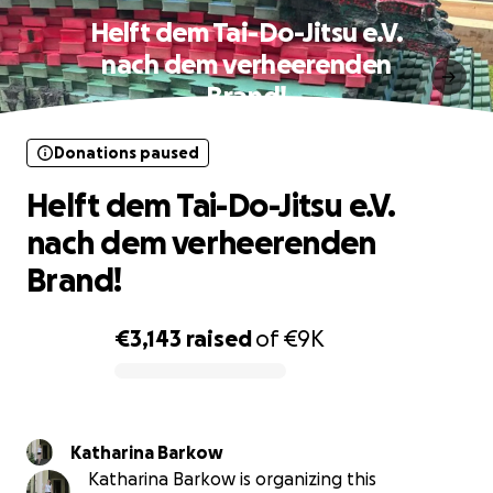
Helft dem Tai-Do-Jitsu e.V.
nach dem verheerenden
Brand!
Donations paused
Helft dem Tai-Do-Jitsu e.V.
nach dem verheerenden
Brand!
€3,143
raised
of
€9K
0% complete
Katharina Barkow
Katharina Barkow is organizing this