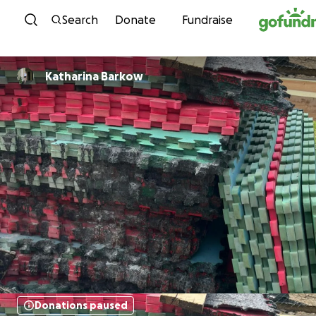
Skip to content
Search
Donate
Fundraise
Katharina Barkow
Donations paused