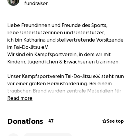
fundraiser.
Liebe Freundinnen und Freunde des Sports,
liebe Unterstützerinnen und Unterstützer,
ich bin Katharina und stellvertretende Vorsitzende
im Tai-Do-Jitsu e.V.
Wir sind ein Kampfsportverein, in dem wir mit
Kindern, Jugendlichen & Erwachsenen traininren.
Unser Kampfsportverein Tai-Do-Jitsu e.V. steht nun
vor einer großen Herausforderung. Bei einem
tragischen Brand wurden zentrale Materialien für
unser jährliches Trainingslager vollständig zerstört –
Read more
darunter:
Donations
Kühlschränke
47
See top
Trainingsmatten
Abdeckplanen