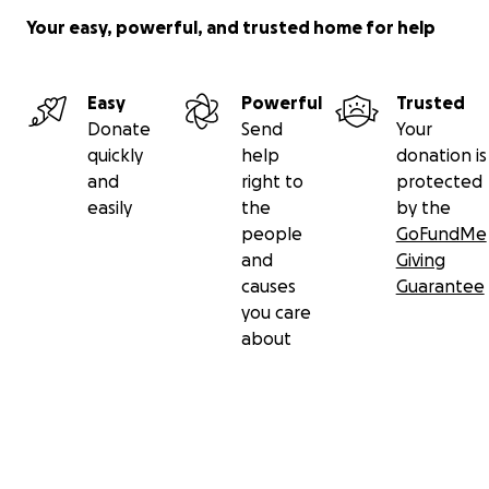
Your easy, powerful, and trusted home for help
Easy
Powerful
Trusted
Donate
Send
Your
quickly
help
donation is
and
right to
protected
easily
the
by the
people
GoFundMe
and
Giving
causes
Guarantee
you care
about