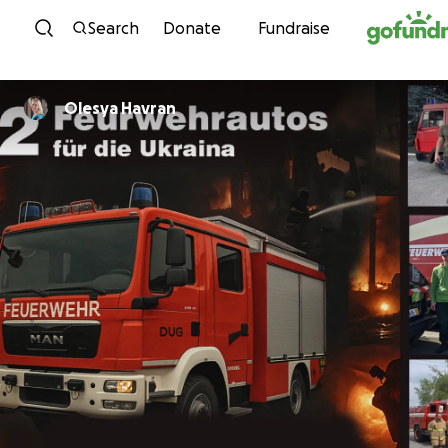
Skip to content
Search
Donate
Fundraise
Olesya Havran