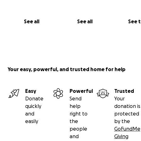
Beleuchtung, Hochdruckpumpe, Schläuche, Seilwi
See all
See all
See 
Your easy, powerful, and trusted home for help
Easy
Powerful
Trusted
Donate
Send
Your
quickly
help
donation is
and
right to
protected
easily
the
by the
people
GoFundMe
and
Giving