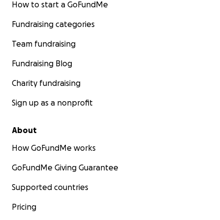
How to start a GoFundMe
Fundraising categories
Team fundraising
Fundraising Blog
Charity fundraising
Was kostet es?
Sign up as a nonprofit
Wir haben geeignete Fahrzeuge in Deutschland gefund
Preis pro Fahrzeug: ca. 15.000–20.000 €
About
Benötigter Gesamtbetrag: 30.000 €
How GoFundMe works
Damit können wir:
GoFundMe Giving Guarantee
Die gebrauchte Fahrzeuge kaufen
Supported countries
Technisch vorbereiten
Pricing
Dokumente und Transport organisieren