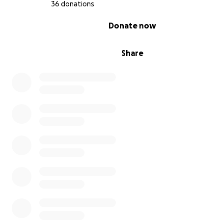
36 donations
0% complete
Donate now
Share
Für wen sammeln wir?
Obuchiwka (bei Dnipro)
Über 20.000 Einwohner
Versorgt ein Gebiet von 142 km²
Letztes Jahr über 190 Einsätze
Benötigt:
Löschfahrzeug mit Wassertank > 2.000 Liter
Allradantrieb