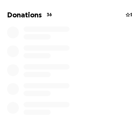
Donations
36
Jetzt starten wir eine neue Spendenaktion, um zwei dr
benötigte Feuerwehrfahrzeuge für Gemeinden bereitzu
die unter massivem Beschuss stehen: Obuchiwka (Regio
Dnipropetrowsk
) und Chotyn (Region
Sumy
).
Warum ist Ihre Hilfe jetzt so wichtig?
Russland greift gezielt die zivile Infrastruktur in der Ukr
darunter auch Feuerwehrstationen. Eine schockierende
immer häufigere Taktik:
1. Ein erster Angriff trifft Wohnhäuser, Krankenhäuser o