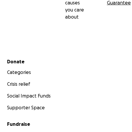
causes
Guarantee
Chotyn (Region Sumy)
you care
about
Nähe zur russischen Grenze, täglich unter Beschus
Feuerwehrstation musste 40 km verlegt werden –
derzeit ohne Brandschutz
14 Dörfer mit akuter Gefahr für Menschenleben u
Eigentum
Secondary menu
Donate
Categories
Crisis relief
Social Impact Funds
Supporter Space
Fundraise