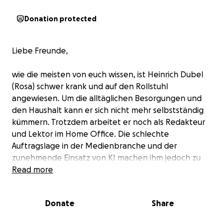
Donation protected
Liebe Freunde,
wie die meisten von euch wissen, ist Heinrich Dubel
(Rosa) schwer krank und auf den Rollstuhl
angewiesen. Um die alltäglichen Besorgungen und
den Haushalt kann er sich nicht mehr selbstständig
kümmern. Trotzdem arbeitet er noch als Redakteur
und Lektor im Home Office. Die schlechte
Auftragslage in der Medienbranche und der
zunehmende Einsatz von KI machen ihm jedoch zu
schaffen. Zuletzt war er nicht mehr in der Lage, die
Read more
Rechnung für den Pflegedienst zu zahlen. Dieser
droht nun damit, den Dienst einzustellen. Das darf
Donate
Share
nicht passieren! Heinrich Dubel (Rosa) benötigt die
Unterstützung des Pflegedienstes dringend. Bitte