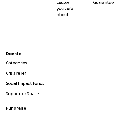
causes
Guarantee
you care
about
Secondary menu
Donate
Categories
Crisis relief
Social Impact Funds
Supporter Space
Fundraise