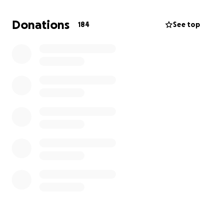
helft mit, die offene Rechnung zu bezahlen. Leitet
diesen Aufruf bitte auch an andere weiter, die
Donations
184
See top
Heinrich Dubel (Rosa) kennen und ihm helfen
wollen. Vielen Dank!