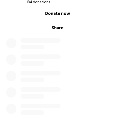
184 donations
0% complete
Donate now
Share