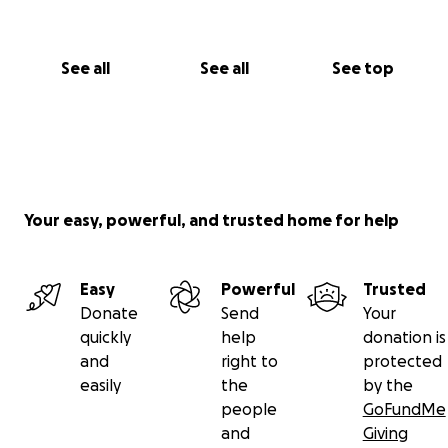
See all
See all
See top
Your easy, powerful, and trusted home for help
Easy
Powerful
Trusted
Donate
Send
Your
quickly
help
donation is
and
right to
protected
easily
the
by the
people
GoFundMe
and
Giving