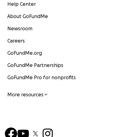
Help Center
About GoFundMe
Newsroom
Careers
GoFundMe.org
GoFundMe Partnerships
GoFundMe Pro for nonprofits
More resources