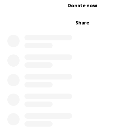
0% complete
Donate now
Share