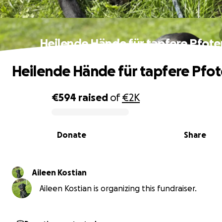
Heilende Hände für tapfere Pfote
Heilende Hände für tapfere Pfo
€594
raised
of
€2K
0% complete
Donate
Share
Aileen Kostian
Aileen Kostian is organizing this fundraiser.