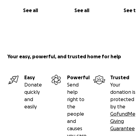
See all
See all
See 
Your easy, powerful, and trusted home for help
Easy
Powerful
Trusted
Donate
Send
Your
quickly
help
donation is
and
right to
protected
easily
the
by the
people
GoFundMe
and
Giving
causes
Guarantee
you care