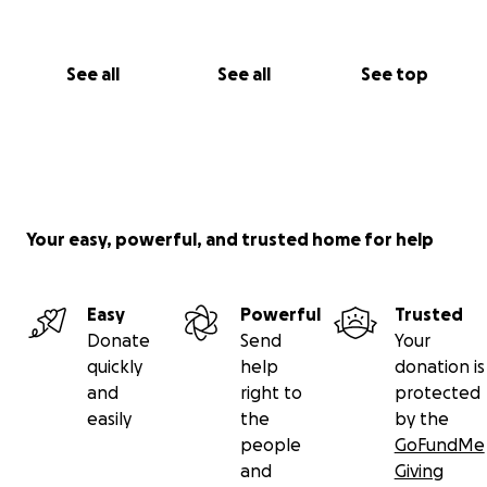
See all
See all
See top
Your easy, powerful, and trusted home for help
Easy
Powerful
Trusted
Donate
Send
Your
quickly
help
donation is
and
right to
protected
easily
the
by the
people
GoFundMe
and
Giving