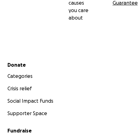
causes
Guarantee
you care
about
Secondary menu
Donate
Categories
Crisis relief
Social Impact Funds
Supporter Space
Fundraise