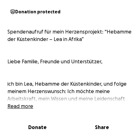
Donation protected
Spendenaufruf für mein Herzensprojekt: “Hebamme
der Küstenkinder – Lea in Afrika”
Liebe Familie, Freunde und Unterstützer,
ich bin Lea, Hebamme der Küstenkinder, und folge
meinem Herzenswunsch: Ich möchte meine
Arbeitskraft, mein Wissen und meine Leidenschaft
als Hebamme in einem Zeitraum von 4 Wochen in
Read more
Afrika einsetzen. Dort werde ich nicht nur helfen
und Spenden verteilen, sondern auch von den
Donate
Share
traditionellen Hebammen lernen – denn
Hebammenarbeit ist ein Handwerk, das auf der