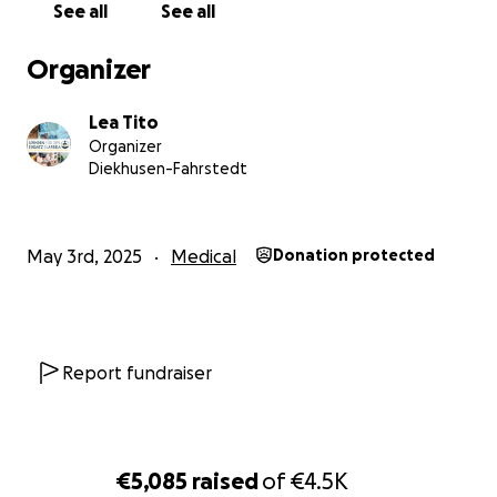
See all
See all
• Extra-Gepäckstück für Spenden
Organizer
• Visum und Arbeitserlaubnis
Lea Tito
Organizer
• Impfungen
Diekhusen-Fahrstedt
Auslandskrankenversicherung
May 3rd, 2025
Medical
Donation protected
• Fortbildungen und Vorbereitungskurse
• Sachspenden
Report fundraiser
Wie kannst Du helfen?
Schon mit 5€ kannst Du einen wichtigen Teil
beitragen!
€5,085
raised
of
€4.5K