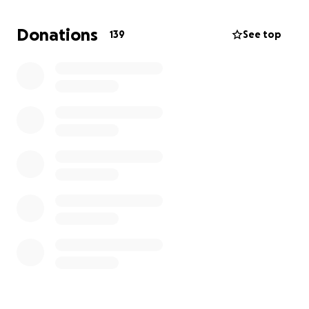
ganzen Welt einzigartig und vielfältig ist.
Donations
139
See top
Mein Ziel:
Ich reise mit einer Organisation nach Afrika, um vor
Ort Hebammen in einem Krankenhaus zu
unterstützen, Familien zu begleiten und gleichzeitig
das wertvolle Wissen der lokalen Hebammenkultur
kennenzulernen und zu bewahren.
Wofür wird gespendet?
Insgesamt benötige ich etwa 6.000€ für:
• eine Organisation
• Flug