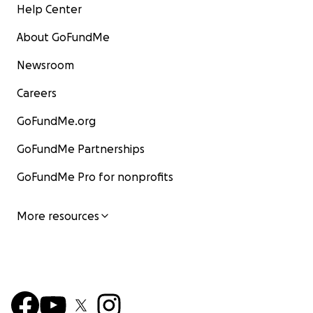
Help Center
About GoFundMe
Newsroom
Careers
GoFundMe.org
GoFundMe Partnerships
GoFundMe Pro for nonprofits
More resources