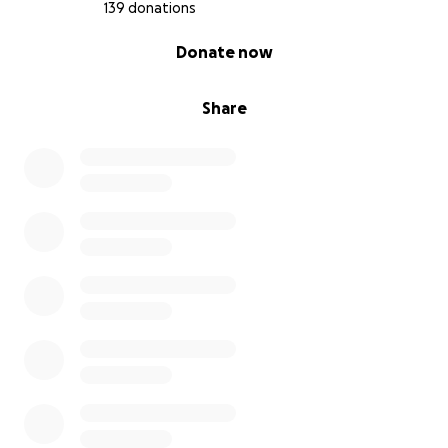
139 donations
0% complete
Donate now
Gemeinsam können wir Großes bewirken!
Share
Ich danke Dir von Herzen für jeden Euro,
jede Weiterleitung und jeden guten Gedanken,
die mein Herzensprojekt unterstützen.
Herzliche Grüße,
Lea – Hebamme der Küstenkinder