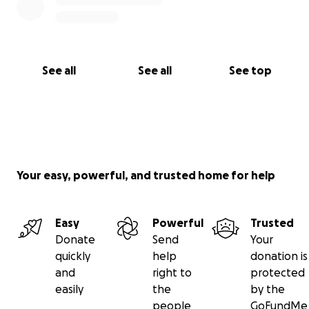
See all
See all
See top
Your easy, powerful, and trusted home for help
Easy
Powerful
Trusted
Donate
Send
Your
quickly
help
donation is
and
right to
protected
easily
the
by the
people
GoFundMe