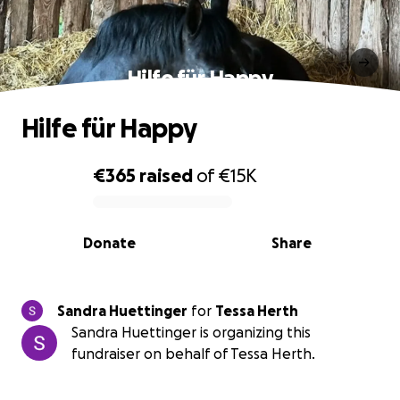
Hilfe für Happy
Hilfe für Happy
€365
raised
of
€15K
0% complete
Donate
Share
Sandra Huettinger
for
Tessa Herth
Sandra Huettinger is organizing this
fundraiser on behalf of Tessa Herth.