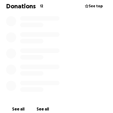
Doch damit nicht genug, mit Happy kam ein wahres
Donations
12
See top
Herzenspferd dazu, der es aber nicht so leicht hat.
Euqines Asthma, HufOP mit längerem
Klinikaufenthalt, Ekzemer etc. All das lastete schwer.
Nun soll Happy laut den Ärzten nur noch
bedampftes Heu bekommen, da er dadurch
bedeutet weniger Medikamente bekommen darf.
Das heißt aber, dass der Offenstall bzw. die
Fütterung komplett neu umgestellt werden muss.
Dazu gehört ein Heubedampfer, der die Menge
leistet für rund 13 Pferde.
Und natürlich der Umbau der Raufen etc.
Allein der Bedampfer kostet an die 6.000€.
Bitte unterstützt uns und macht uns und Happy
einfach nur happy.
See all
See all
Ich danke euch von ganzem Herzen ❤️.