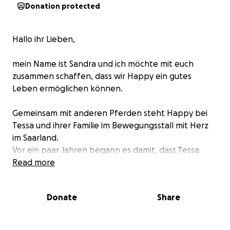
Donation protected
Hallo ihr Lieben,
mein Name ist Sandra und ich möchte mit euch
zusammen schaffen, dass wir Happy ein gutes
Leben ermöglichen können.
Gemeinsam mit anderen Pferden steht Happy bei
Tessa und ihrer Familie im Bewegungsstall mit Herz
im Saarland.
Vor ein paar Jahren begann es damit, dass Tessa
junge Pferde aufgenommen hat, sie vor dem Tod
Read more
bewahrt. Sie hat bei ihnen langsam wieder
Vertrauen aufgebaut ins Leben und in die Menschen
Donate
Share
und viel Zeit, viel Liebe und viel Geld in ihr Projekt
gesteckt.