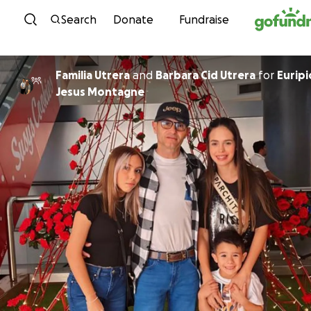
Skip to content
Search
Donate
Fundraise
Familia Utrera
and
Barbara Cid Utrera
for
Eurip
Jesus Montagne