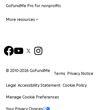
sin ayuda externa. Y el sistema público, lamentablement
GoFundMe Pro for nonprofits
tiene la capacidad para actuar con la urgencia que este
requiere.
More resources
¿Quién es Rubén?
Rubén es de esas personas que cuando sonríen, te leva
día. Es alegre, trabajador, servicial y profundamente fami
Siempre ha sido
“el que resuelve”, el que anima, el que 
rinde.
Ha criado con amor y entrega a sus hijos, ha sido
incondicional, y un tío, hermano y amigo ejemplar.
© 2010-
2026
GoFundMe
Quienes lo conocen, no dejan de repetirlo: Rubén es luz
Terms
Privacy Notice
energía y esperanza. Ahora, esa luz necesita un poco de 
Legal
Accessibility Statement
Cookie Policy
Manage Cookie Preferences
Your Privacy Choices