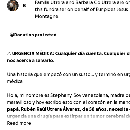
Familia Utrera and Barbara Cid Utrera are o
B
this fundraiser on behalf of Euripides Jesus
Montagne.
Donation protected
⚠️ URGENCIA MÉDICA: Cualquier día cuenta. Cualquier 
nos acerca a salvarlo.
Una historia que empezó con un susto… y terminó en ur
médica
Hola, mi nombre es Stephany. Soy venezolana, madre d
maravilloso y hoy escribo esto con el corazón en la man
papá, Rubén Raúl Utrera Álvarez, de 58 años, necesita
urgencia una cirugía para extirpar un tumor cerebral d
crecimiento que amenaza su vida
Read more
. Es benigno, sí. Pero 