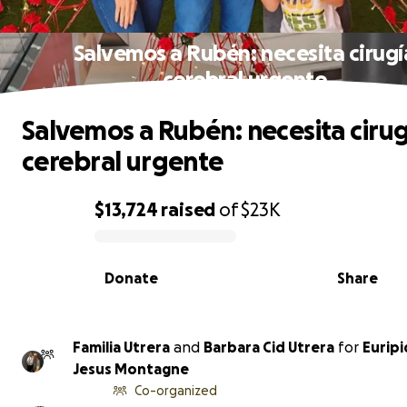
Salvemos a Rubén: necesita cirugí
cerebral urgente
Salvemos a Rubén: necesita cirug
cerebral urgente
$13,724
raised
of
$23K
0% complete
Donate
Share
Familia Utrera
and
Barbara Cid Utrera
for
Eurip
Jesus Montagne
Co-organized