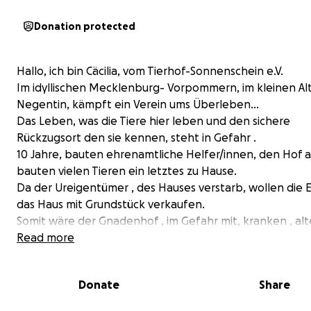
Donation protected
Hallo, ich bin Cäcilia, vom Tierhof-Sonnenschein e.V.
Im idyllischen Mecklenburg- Vorpommern, im kleinen Al
Negentin, kämpft ein Verein ums Überleben…
Das Leben, was die Tiere hier leben und den sichere
Rückzugsort den sie kennen, steht in Gefahr .
10 Jahre, bauten ehrenamtliche Helfer/innen, den Hof 
bauten vielen Tieren ein letztes zu Hause.
Da der Ureigentümer , des Hauses verstarb, wollen die 
das Haus mit Grundstück verkaufen.
Somit wäre der Gnadenhof , im Gefahr mit, kranken , al
ungewollten Tieren .
Read more
Die hier Leben und geliebt werden, müssten ihren letz
Lebensplatz verlassen.
Donate
Share
Tiere mit schweren Schicksal Schlägen und Tiere die nic
gewollt sind , würden all ihr gewohntes verlassen müsse