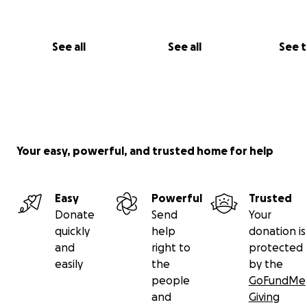
See all
See all
See 
Your easy, powerful, and trusted home for help
Easy
Powerful
Trusted
Donate
Send
Your
quickly
help
donation is
and
right to
protected
easily
the
by the
people
GoFundMe
and
Giving