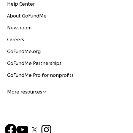
Help Center
About GoFundMe
Newsroom
Careers
GoFundMe.org
GoFundMe Partnerships
GoFundMe Pro for nonprofits
More resources