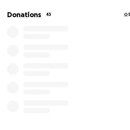
Um diesen Hauskauf durch führen zu können , fehlen de
und Betreiber des Tierhof-Sonnenschein e.V, 20.000€.
Donations
43
Wir hoffen , auf Unterstützung und Menschen , die uns 
wollen .
Wir hoffen, dass der Hof, mit all den Tieren nicht ihr zu
verlieren .
Wir würden uns, über jede noch so kleine und große Hil
erfreuen.
Bitte teilt es alle, fleißig!
Die Tiere und das Team, vom Tierhof danken euch .
www.tierhof-Sonnenscheinev.de