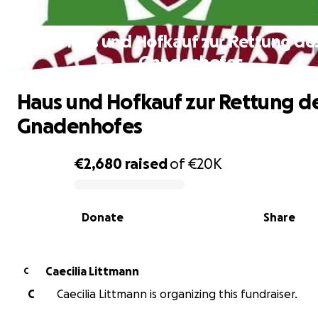
Haus und Hofkauf zur Rettung de
Gnadenhofes
Haus und Hofkauf zur Rettung d
Gnadenhofes
€2,680
raised
of
€20K
0% complete
Donate
Share
Caecilia Littmann
C
C
Caecilia Littmann is organizing this fundraiser.