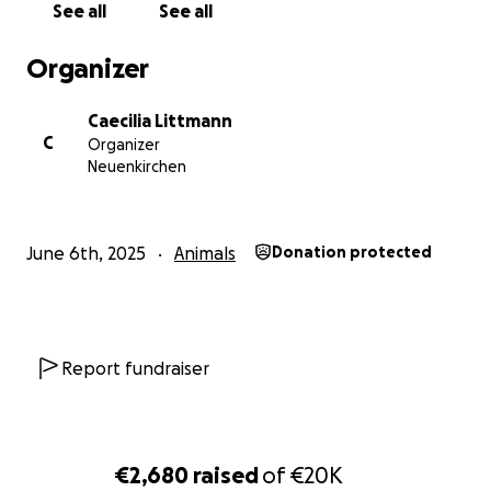
See all
See all
Organizer
Caecilia Littmann
C
Organizer
Neuenkirchen
June 6th, 2025
Animals
Donation protected
Report fundraiser
€2,680
raised
of
€20K