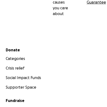
causes
Guarantee
you care
about
Secondary menu
Donate
Categories
Crisis relief
Social Impact Funds
Supporter Space
Fundraise