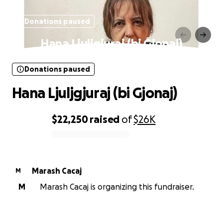
Donations paused
Hana Ljuljgjuraj (bi Gjonaj)
Donations paused
Hana Ljuljgjuraj (bi Gjonaj)
$22,250
raised
of
$26K
0% complete
Marash Cacaj
M
M
Marash Cacaj is organizing this fundraiser.