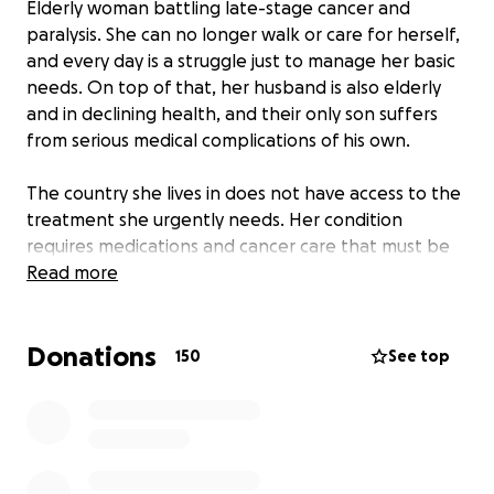
Elderly woman battling late-stage cancer and
paralysis. She can no longer walk or care for herself,
and every day is a struggle just to manage her basic
needs. On top of that, her husband is also elderly
and in declining health, and their only son suffers
from serious medical complications of his own.
The country she lives in does not have access to the
treatment she urgently needs. Her condition
requires medications and cancer care that must be
brought in from abroad — something that’s
Read more
incredibly expensive and beyond what their family
can manage alone.
Donations
150
See top
We are asking for help so we can cover the cost of
her medication, transportation, daily care, and basic
medical supplies. Every donation, no matter how
small, makes a difference in her comfort, dignity,
and survival.