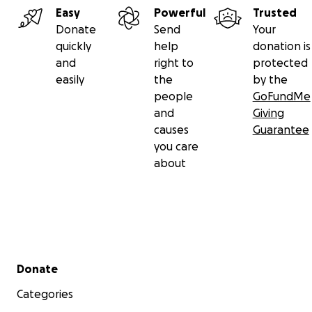
Easy
Powerful
Trusted
Donate
Send
Your
quickly
help
donation is
and
right to
protected
easily
the
by the
people
GoFundMe
and
Giving
causes
Guarantee
you care
about
Secondary menu
Donate
Categories