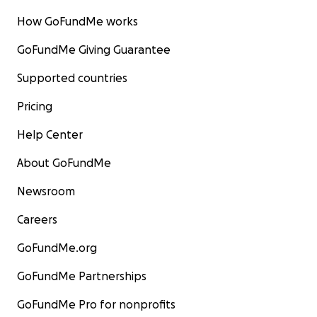
How GoFundMe works
GoFundMe Giving Guarantee
Supported countries
Pricing
Help Center
About GoFundMe
Newsroom
Careers
GoFundMe.org
GoFundMe Partnerships
GoFundMe Pro for nonprofits