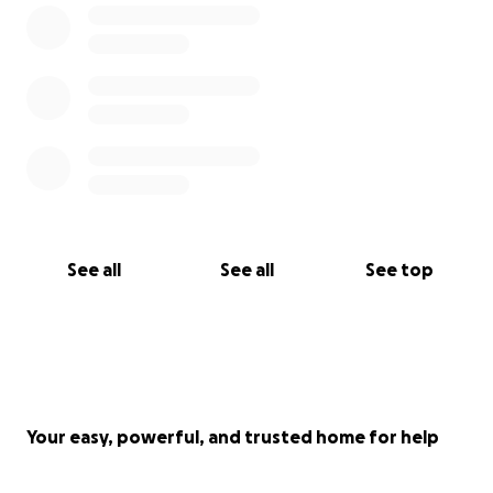
paguaj unë, nga xhepi.
Dhe siç e thash ma parë, dëshira për të jetuar qenka
më e madhe sesa çdogjë tjetër, ndaj dorëzimi po më
duket shënjë dobësie.
Unë do ta vlerësoj për së tepërmi bujarinë tuaj, dhe
për mua do të jetë me rëndësi jetike çdo cent i
dhuruar për shëndetin tim.
Uroj që jetët tuaja të lulëzojnë nga lumturia dhe të
mos i trazojë asgjë e keqe, siç më ndodhi mua.
Megjithatë, gjithëkush qenka birë i fatit të vet!
See all
See all
See top
U falenderoj nga zemra dhe u mbetem përjetë
mirënjohëse.
Me shumë respekt dhe vlerësim
Hana Lulgjuraj
Your easy, powerful, and trusted home for help