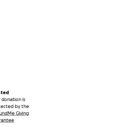
s zum Ende zu
wegen kann, 11
des Tier hat seine
nicht gelang und
 seid oder was
ichkeit.
your help.
sted
 donation is
now. As you can
tected by the
 nothing
undMe Giving
ot even dare to
rantee
ere I could,