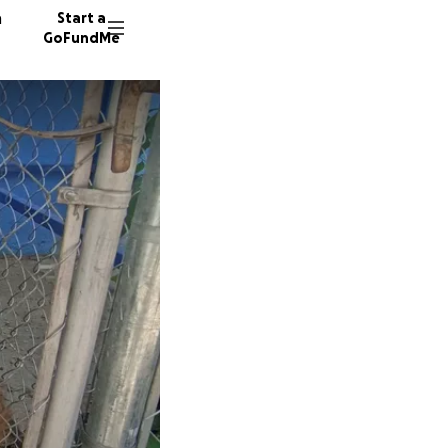
n
Start a
GoFundMe