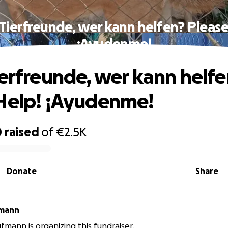
 Tierfreunde, wer kann helfen? Please
¡Ayudenme!
ierfreunde, wer kann helf
Help! ¡Ayudenme!
0
raised
of
€2.5K
Donate
Share
fmann
fmann is organizing this fundraiser.