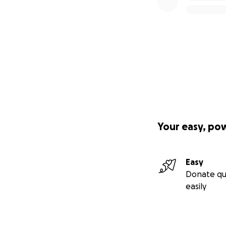
Ich danke Euch ga
lessen und hoffe,
Hundis, 4 Miezen 
P.S. Es gibt sovie
Geschichte. Und 
das Tier es trotz 
auch immer wissen
My story in ENGLI
Your easy, po
To all animal love
I really thought I 
Easy
Donate qu
I am an architect
easily
probably imagine 
comparable to wha
imagine the miser