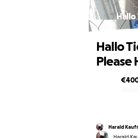
Hallo
Hallo T
Please 
€40
0% complete
Harald Kau
Harald Kau