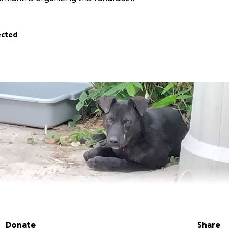
ected
Donate
Share