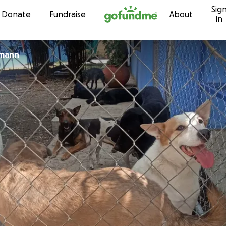
Sig
Skip to content
Donate
Fundraise
About
in
fmann