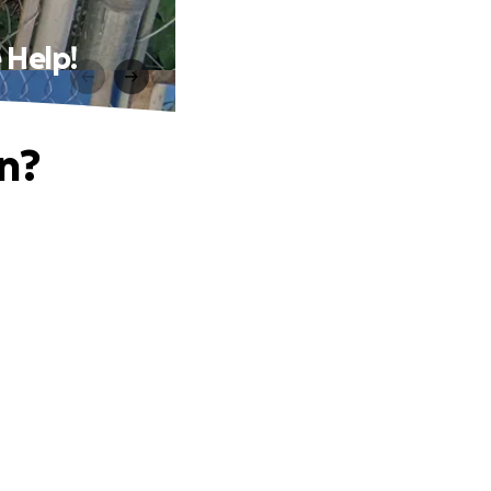
 Help!
en?