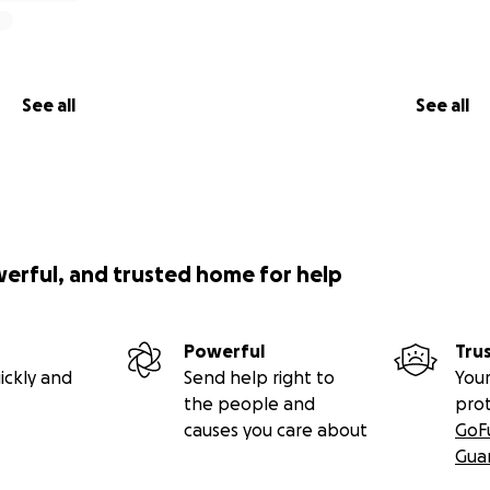
nz lieb, dass Ihr Euch die Zeit genommen habt, das hier bi
 dass ich den ein oder anderen zu einer kleinen Spende be
und ihr geschlauchter “Hüter” wären Euch so dankbar!
See all
See all
l zu erzählen, auch gibt es noch viele Fotos/ Videos mehr - je
eben auch die traurigen Momente, wo ein Rettungsversuch 
aller Bemühungen nicht geschafft hat. Wenn ihr interessiert
 wollt, kontaktiert mich gerne, Gofundme biete diese Mögl
SH:
werful, and trusted home for help
rs who can help!
could do it all alone but finally I have to give in and ask for 
Powerful
Tru
ickly and
Send help right to
Your
ure student from Germany living in Mexico for several years 
the people and
pro
animal protection and care are at very low standards here,
causes you care about
GoF
t we are used to in first world countries. Though I could n
Gua
y that I found myself confronted with. I decided to help wh