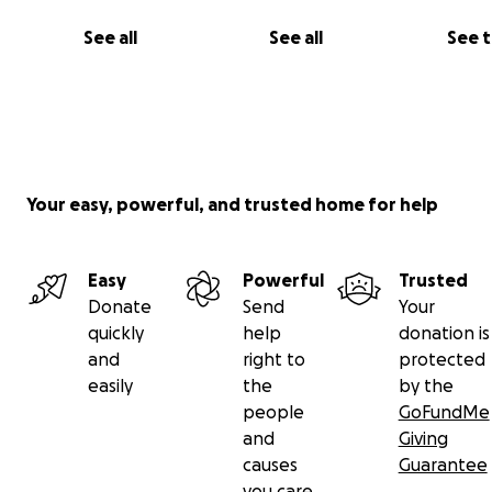
See all
See all
See 
Your easy, powerful, and trusted home for help
Easy
Powerful
Trusted
Donate
Send
Your
quickly
help
donation is
and
right to
protected
easily
the
by the
people
GoFundMe
and
Giving
causes
Guarantee
you care