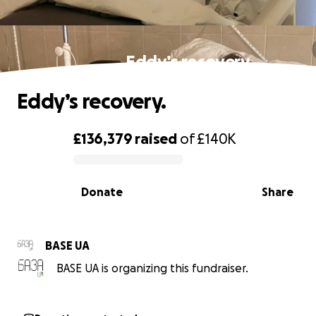
Eddy’s recovery.
Eddy’s recovery.
£136,379
raised
of
£140K
0% complete
Donate
Share
BASE UA
BASE UA is organizing this fundraiser.