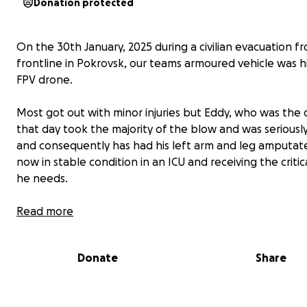
Donation protected
On the 30th January, 2025 during a civilian evacuation f
frontline in Pokrovsk, our teams armoured vehicle was hi
FPV drone.
Most got out with minor injuries but Eddy, who was the 
that day took the majority of the blow and was seriously
and consequently has had his left arm and leg amputate
now in stable condition in an ICU and receiving the critic
he needs.
Eddy has dedicated the last three years of his life to he
Read more
others, risking his life countless times, and now it’s our t
help him.
Donate
Share
We are raising funds to support Eddy’s recovery with the
goal of £20,000 but anything over this will also go to Edd
onward medical costs, rehabilitation and other associat