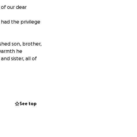
 of our dear
 had the privilege
shed son, brother,
 warmth he
nd sister, all of
dibly difficult
t of the financial
See top
y appreciated.
sible.