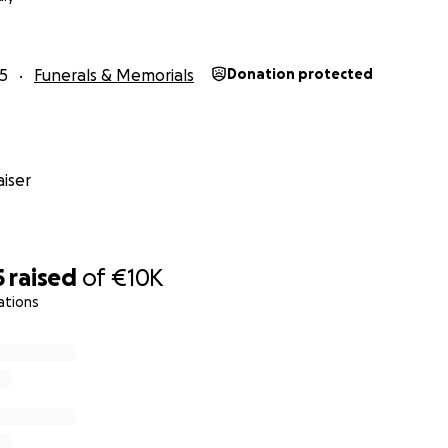
zą życzliwość, wsparcie i hojność.
5
Funerals & Memorials
Donation protected
iser
5
raised
of
€10K
ations