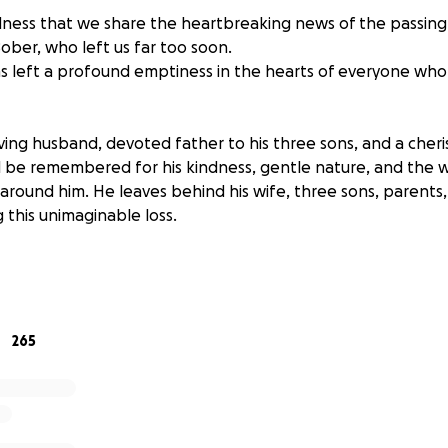
adness that we share the heartbreaking news of the passing
ober, who left us far too soon.
as left a profound emptiness in the hearts of everyone who
ving husband, devoted father to his three sons, and a cheri
ll be remembered for his kindness, gentle nature, and the
round him. He leaves behind his wife, three sons, parents, a
 this unimaginable loss.
this fundraiser to support Grzegorz’s family during this incre
ith funeral and related expenses. Our hope is to ease a par
ed ones can focus on healing and honouring his memory.
265
 no matter the amount, will make a difference and is deepl
haring this campaign to help us reach as many people as pos
r kindness, support, and generosity.