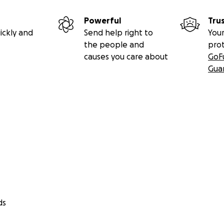
Powerful
Tru
ickly and
Send help right to
Your
the people and
pro
causes you care about
GoF
Gua
ds