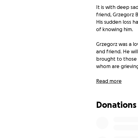
It is with deep s
friend, Grzegorz B
His sudden loss h
of knowing him.
Grzegorz was a lo
and friend. He wi
brought to those a
whom are grieving
We are organizing 
Read more
time and to help w
burden so his lov
Donations
Any contribution,
Please consider s
Thank you for you