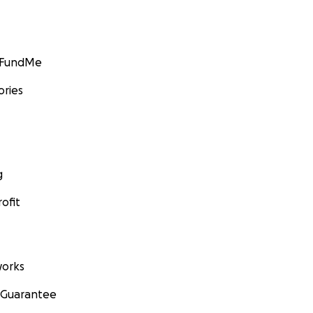
GoFundMe
ories
g
ofit
orks
 Guarantee