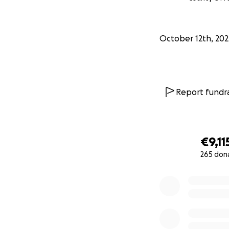
Dziękujemy za Was
October 12th, 202
Report fundra
€9,11
265 don
0% complete