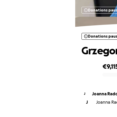
Donations pau
Donations pau
Grzego
€9,11
0% complete
Joanna Rad
J
J
Joanna Rad