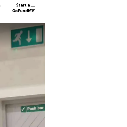
n
Start a
GoFundMe