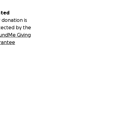
sted
 donation is
tected by the
undMe Giving
rantee