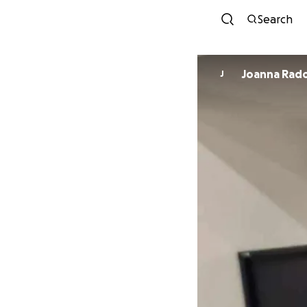
Search
Joanna Rad
J