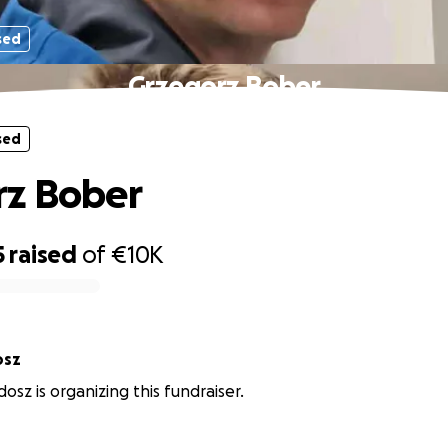
sed
Grzegorz Bober
sed
rz Bober
5
raised
of
€10K
osz
osz is organizing this fundraiser.