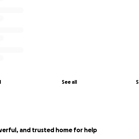
l
See all
S
werful, and trusted home for help