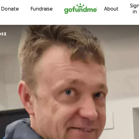
Sig
Skip to content
Donate
Fundraise
About
in
osz