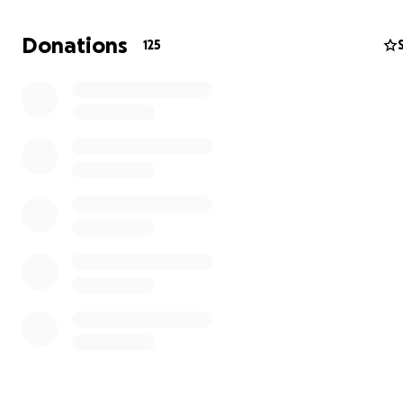
geschaffen wurden. Kinder, die lernen, mit Gott zu lebe
Donations
125
Erfahre mehr auf
https://www.gmgrundschule.de