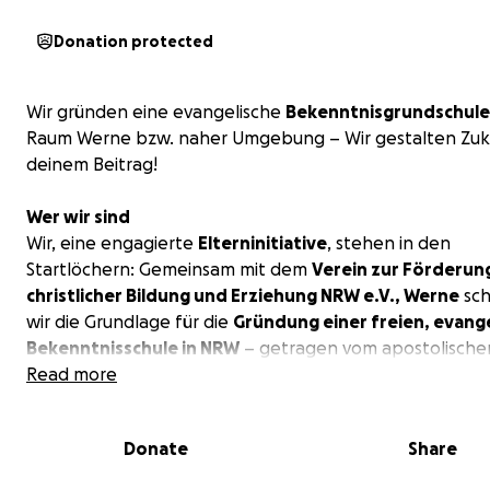
Donation protected
Wir gründen eine evangelische
Bekenntnisgrundschule
Raum Werne bzw. naher Umgebung – Wir gestalten Zuk
deinem Beitrag!
Wer wir sind
Wir, eine engagierte
Elterninitiative
, stehen in den
Startlöchern: Gemeinsam mit dem
Verein zur Förderung
christlicher Bildung und Erziehung NRW e.V., Werne
sch
wir die Grundlage für die
Gründung einer freien, evang
Bekenntnisschule in NRW
– getragen vom apostolische
Glaubensbekenntnis der Evangelischen Allianz und der B
Read more
Gottes Hilfe wollen wir dieser Schule Leben einhauchen 
Familien, die unseren Glauben teilen und für unsere Kind
Donate
Share
Unsere Gesellschaft braucht starke, mutige und selbst
Kinder. Kinder, die erkennen, dass sie einzigartig und w