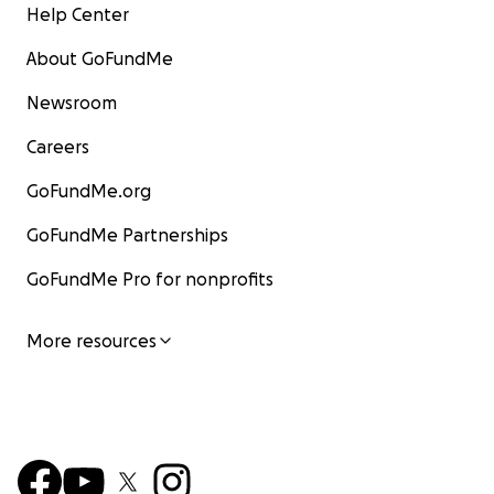
Help Center
About GoFundMe
Newsroom
Careers
GoFundMe.org
GoFundMe Partnerships
GoFundMe Pro for nonprofits
More resources
Er (Gott) hat die Macht, euch mit all seiner Gnade zu
überschütten, damit ihr in jeder Hinsicht und zu jeder Z
habt, was ihr zum Leben braucht, und damit ihr sogar 
die verschiedenste Weise Gutes tun könnt.