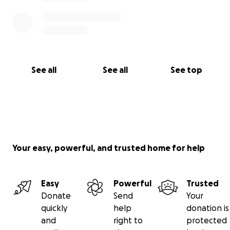
See all
See all
See top
Your easy, powerful, and trusted home for help
Easy
Powerful
Trusted
Donate
Send
Your
quickly
help
donation is
and
right to
protected