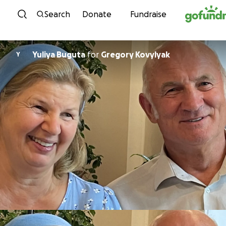
Skip to content
Search
Donate
Fundraise
Yuliya Buguta
for
Gregory Kovylyak
Y