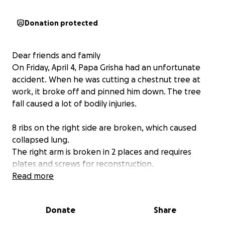
Donation protected
Dear friends and family
On Friday, April 4, Papa Grisha had an unfortunate
accident. When he was cutting a chestnut tree at
work, it broke off and pinned him down. The tree
fall caused a lot of bodily injuries.
8 ribs on the right side are broken, which caused
collapsed lung.
The right arm is broken in 2 places and requires
plates and screws for reconstruction.
The accident did a lot of damage to his pelvic bones,
Read more
shattering them. Multiple surgeries will be
performed to reconstruct the bones with plates
Donate
Share
and screws.