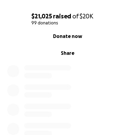
трудолюбивый, жизнерадостный и сильный человек.
Если у вас есть желание поддержать его в этот
$21,025
raised
of
$20K
момент, финансово или ободрением, мы будем
99 donations
признательны.
0% complete
Donate now
Share