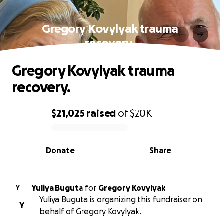
Gregory Kovylyak trauma
recovery.
Gregory Kovylyak trauma
recovery.
$21,025
raised
of
$20K
0% complete
Donate
Share
Yuliya Buguta
for
Gregory Kovylyak
Y
Yuliya Buguta is organizing this fundraiser on
Y
behalf of Gregory Kovylyak.