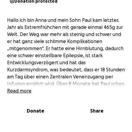
Donation protected
Hallo ich bin Anna und mein Sohn Paul kam letztes
Jahr als Extremfrühchen mit gerade einmal 465g zur
Welt. Der Weg war mehr als steinig und schwer und
er hat ganz viele schlimme Komplikationen
„mitgenommen“. Er hatte eine Hirnblutung, dadurch
eine schwer einstellbare Epilepsie, ist stark
Entwicklungsverzögert und hat das
Kurzdarmsyndrom, was bedeutet, dass er 18 Stunden
am Tag über einen Zentralen Venenzugang per
Infusion ernährt wird. Über 8 Monate hat Paul schon
im Krankenhaus verbracht.
Read more
Nun waren wir auf der Rehab in Karlsruhe und Paul
durfte in einem Gravity Chair Probe sitzen. Er hat sich
Donate
Share
sofort super wohl gefühlt und vor Freude ganz laut
gelacht und sich stolz umgeschaut. Ein Bild das nicht
oft vor kommt. Jetzt würden wir Paul gerne genau