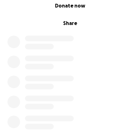
0% complete
Donate now
Share