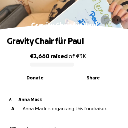
Gravity Chair für Paul
Gravity Chair für Paul
€2,660
raised
of
€3K
0% complete
Donate
Share
Anna Mack
A
A
Anna Mack is organizing this fundraiser.