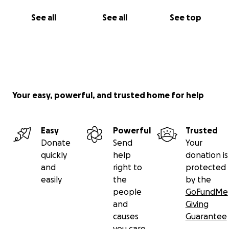
See all
See all
See top
Your easy, powerful, and trusted home for help
Easy
Powerful
Trusted
Donate
Send
Your
quickly
help
donation is
and
right to
protected
easily
the
by the
people
GoFundMe
and
Giving
causes
Guarantee
you care