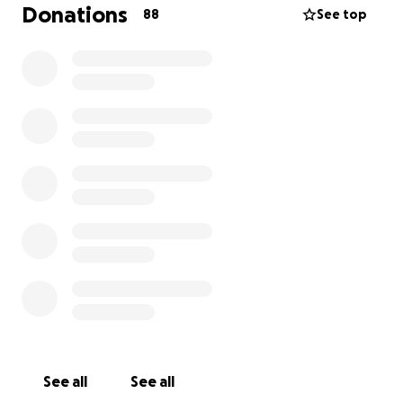
solch einen Gravity Chair ermöglichen. Leider
Donations
88
See top
übersteigt er unsere finanzielle Lage, unsere
Ersparnisse sind fast aufgebraucht und die
Krankenkasse zahlt ihn leider nicht.
Jeder €uro würde uns helfen, unserem kleinen
Kämpferlöwen diesen Wunsch zu erfüllen.
Falls etwas von dem Geld „übrig“ bleibt, werden wir
damit eine Osteopathie Intensivtherapie bei Filumi
in Bad Alexandersbad machen.
Vielen Dank an jeden fürs Spenden und teilen ❤️
See all
See all