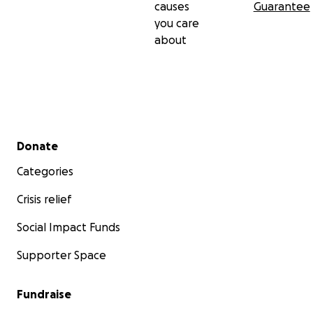
causes
Guarantee
you care
about
Secondary menu
Donate
Categories
Crisis relief
Social Impact Funds
Supporter Space
Fundraise