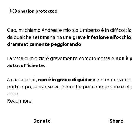
Donation protected
Ciao, mi chiamo Andrea e mio zio Umberto è in difficoltà:
da qualche settimana ha una
grave infezione all'occhio
drammaticamente peggiorando.
La vista di mio zio è gravemente compromessa e
non è p
autosufficiente.
A causa di ciò,
non è in grado di guidare
e non possiede,
purtroppo, le risorse economiche per compensare e ot
aiuto.
Read more
Nel suo comune di residenza (Grezzago, MI)
non esiston
associazioni di volontario che prestano assistenza a 
Donate
Share
in grave difficoltà come lui
, ormai da un paio d'anni, a c
tagli alla Sanità.