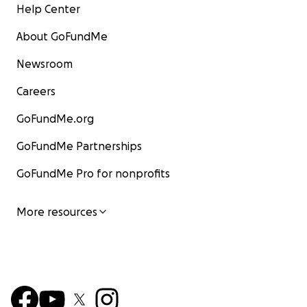
Help Center
About GoFundMe
Newsroom
Careers
GoFundMe.org
GoFundMe Partnerships
GoFundMe Pro for nonprofits
More resources