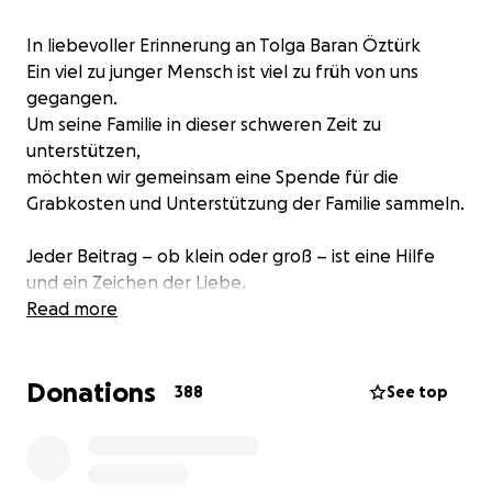
In liebevoller Erinnerung an Tolga Baran Öztürk ️
Ein viel zu junger Mensch ist viel zu früh von uns
gegangen.
Um seine Familie in dieser schweren Zeit zu
unterstützen,
möchten wir gemeinsam eine Spende für die
Grabkosten und Unterstützung der Familie sammeln.
Jeder Beitrag – ob klein oder groß – ist eine Hilfe
und ein Zeichen der Liebe.
Lasst uns zusammenstehen, um Tolgas Familie
Read more
beizustehen.
Donations
Ruhe in Frieden, lieber Tolga.
388
See top
Du bleibst für immer in unseren Herzen