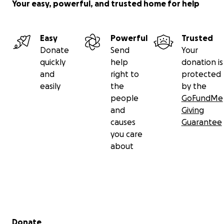
Your easy, powerful, and trusted home for help
Easy
Powerful
Trusted
Donate
Send
Your
quickly
help
donation is
and
right to
protected
easily
the
by the
people
GoFundMe
and
Giving
causes
Guarantee
you care
about
Secondary menu
Donate