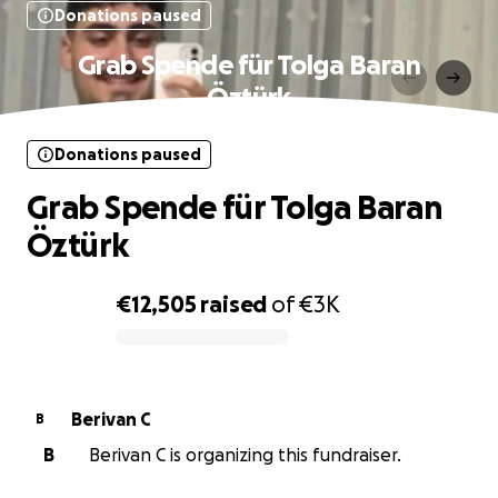
Donations paused
Grab Spende für Tolga Baran
Öztürk
Donations paused
Grab Spende für Tolga Baran
Öztürk
€12,505
raised
of
€3K
0% complete
Berivan C
B
B
Berivan C is organizing this fundraiser.