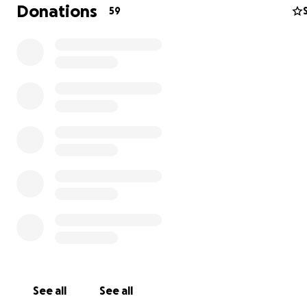
Donations
59
Goladinha
war ein verlassener Weiler am Fuße der Serra
Espinhal.
Seit 8 Jahren arbeiten wir, Walter Friedl-Grünecker und
Christiane Grünecker
am Wiederaufbau und der Wiederbelebung dieses mag
Ortes.
Goladinha soll nicht nur ein Seminar- Urlaubs- und
Gesundheitsressort - mit dem Angebot heilsamer Beha
durch
Christiane
- sondern auch das
portugiesische Z
der
initiatorischen Männer-
und Friedensarbeit
sein, die Walter so am Herzen liegt.
See all
See all
Verheerende Feuer haben am 17. Juni 2017 in Zentralp