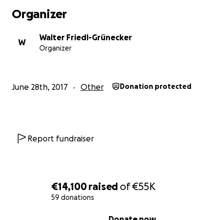
Organizer
in nie erlebtem Ausmaß gewütet und
auch Goladinha 
schweren Schaden zugefügt .
Walter Friedl-Grünecker
W
Die Übersicht
Organizer
June 28th, 2017
Other
Donation protected
Report fundraiser
€14,100
raised
of
€55K
59 donations
0% complete
Donate now