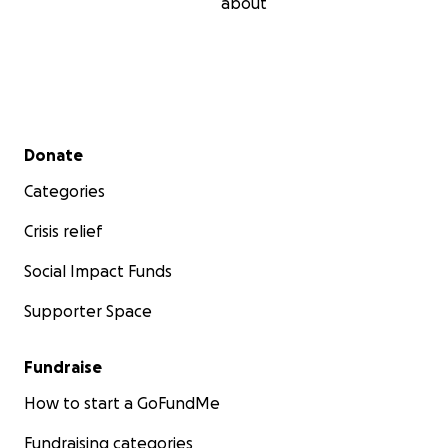
about
Secondary menu
Donate
Categories
Crisis relief
Social Impact Funds
Supporter Space
Fundraise
ein fröhlicher Abend mit unseren Nachbarn
How to start a GoFundMe
Fundraising categories