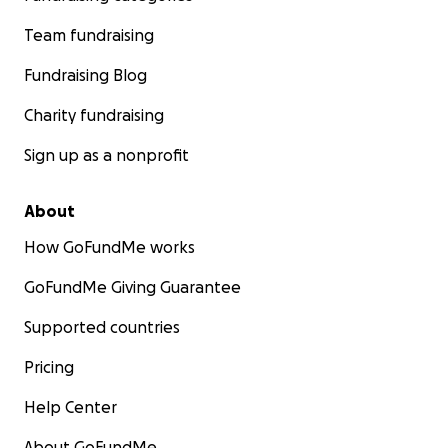
Team fundraising
Fundraising Blog
Charity fundraising
Sign up as a nonprofit
About
How GoFundMe works
GoFundMe Giving Guarantee
Supported countries
Pricing
nach dem Brand ist das Haus vollständig zerstört
Help Center
Ein Großteil von Walters Erbe ist somit verloren, doch w
so gerne an unserer Vision eines lebendigen und blühe
About GoFundMe