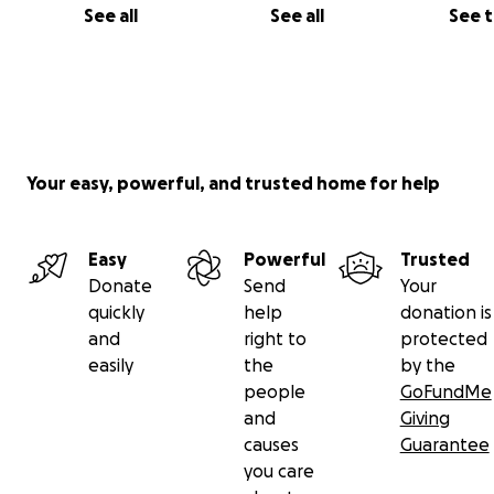
See all
See all
See 
Your easy, powerful, and trusted home for help
Easy
Powerful
Trusted
Donate
Send
Your
quickly
help
donation is
and
right to
protected
Juli 2017
easily
the
by the
people
GoFundMe
and
Giving
Unsere Wohnküche vor und nach dem Brand:
causes
Guarantee
you care