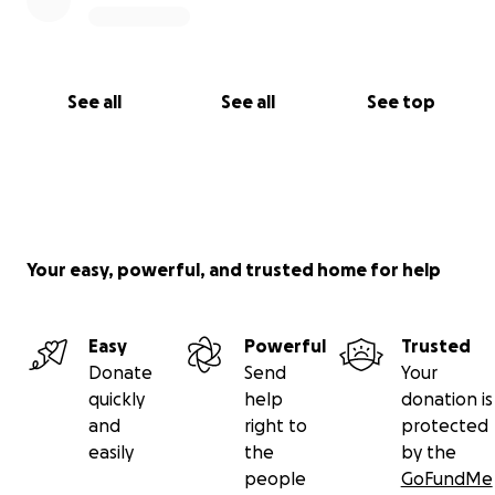
See all
See all
See top
Your easy, powerful, and trusted home for help
Easy
Powerful
Trusted
Donate
Send
Your
quickly
help
donation is
and
right to
protected
easily
the
by the
people
GoFundMe