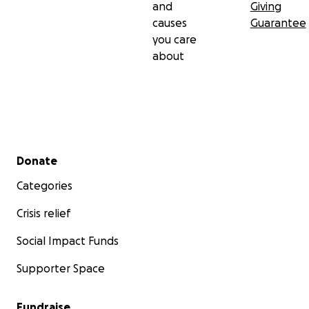
and
Giving
causes
Guarantee
you care
about
Secondary menu
Donate
Categories
Crisis relief
Social Impact Funds
Supporter Space
Fundraise