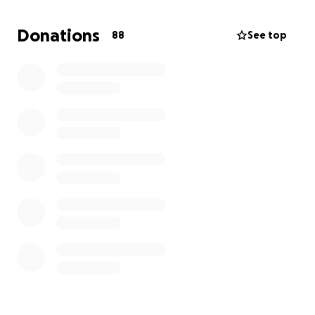
Donations
88
See top