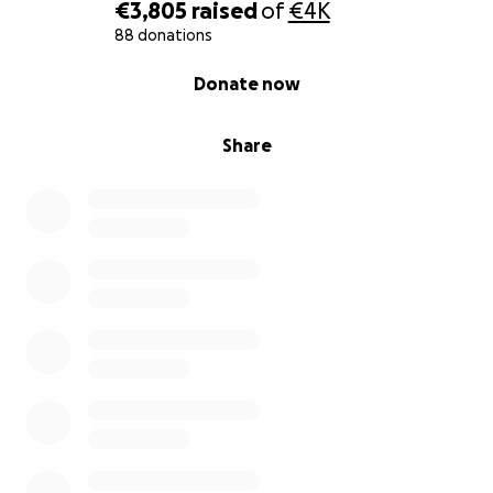
€3,805
raised
of
€4K
88 donations
0% complete
Donate now
Share