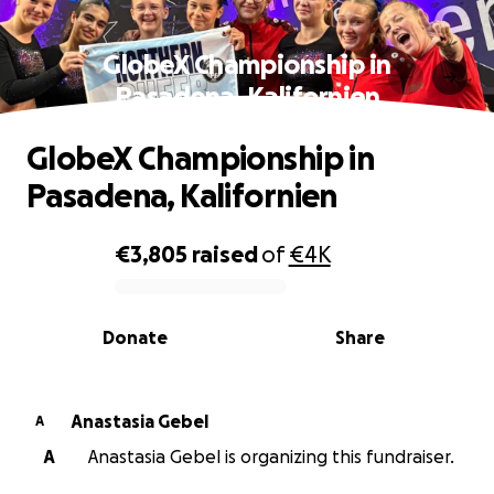
GlobeX Championship in
Pasadena, Kalifornien
GlobeX Championship in
Pasadena, Kalifornien
€3,805
raised
of
€4K
0% complete
Donate
Share
Anastasia Gebel
A
A
Anastasia Gebel is organizing this fundraiser.