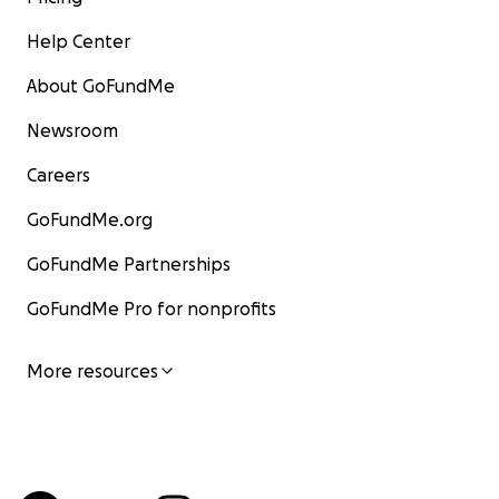
Help Center
About GoFundMe
Newsroom
Careers
GoFundMe.org
GoFundMe Partnerships
GoFundMe Pro for nonprofits
More resources