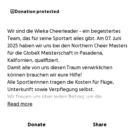
Donation protected
Wir sind die Wieka Cheerleader - ein begeistertes
Team, das für seine Sportart alles gibt. Am 07. Juni
2025 haben wir uns bei den Northern Cheer Masters
für die GlobeX Meisterschaft in Pasadena,
Kalifornien, qualifiziert.
Damit alle von uns diesen Traum verwirklichen
können brauchen wir eure Hilfe!
Alle Sportlerinnen tragen die Kosten für Flüge,
Unterkunft sowie Verpflegung selbst.
Wir freuen uns über jeden Betrag, um die
Sportlerinnen ein Stück näher an ihren Traum der
Read more
Meisterschaft in den USA zu bringen.
Donate
Share