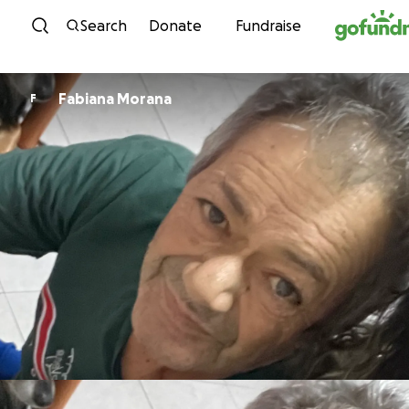
Skip to content
Search
Donate
Fundraise
Fabiana Morana
F