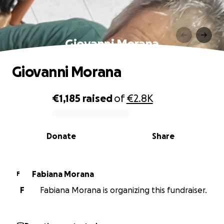
Giovanni Morana
Giovanni Morana
€1,185
raised
of
€2.8K
0% complete
Donate
Share
Fabiana Morana
F
F
Fabiana Morana is organizing this fundraiser.