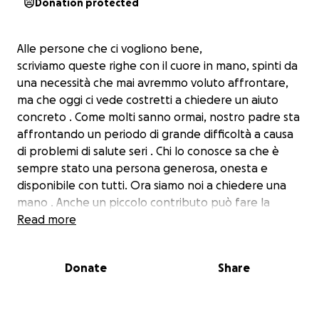
Donation protected
Alle persone che ci vogliono bene,
scriviamo queste righe con il cuore in mano, spinti da
una necessità che mai avremmo voluto affrontare,
ma che oggi ci vede costretti a chiedere un aiuto
concreto . Come molti sanno ormai, nostro padre sta
affrontando un periodo di grande difficoltà a causa
di problemi di salute seri . Chi lo conosce sa che è
sempre stato una persona generosa, onesta e
disponibile con tutti. Ora siamo noi a chiedere una
mano . Anche un piccolo contributo può fare la
differenza e ci permetterebbe di affrontare con un
Read more
po’ di serenità questo momento difficile. Se potete
aiutarci, anche solo con poco , ve ne saremo
Donate
Share
infinitamente grati. La moglie Donatella e i figli
Fabiana, Alessia e Giuseppe