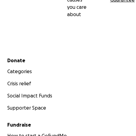
you care
about
Secondary menu
Donate
Categories
Crisis relief
Social Impact Funds
Supporter Space
Fundraise
How to start a GoFundMe