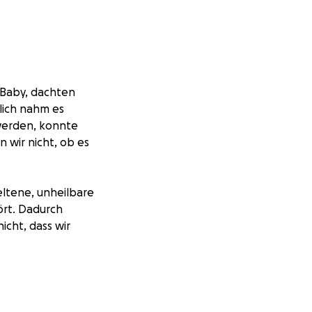
s Baby, dachten
lich nahm es
 werden, konnte
 wir nicht, ob es
eltene, unheilbare
ört. Dadurch
icht, dass wir
 größte Wunsch als
 ständig um seine