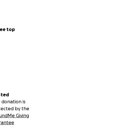
ee top
sted
 donation is
tected by the
undMe Giving
rantee