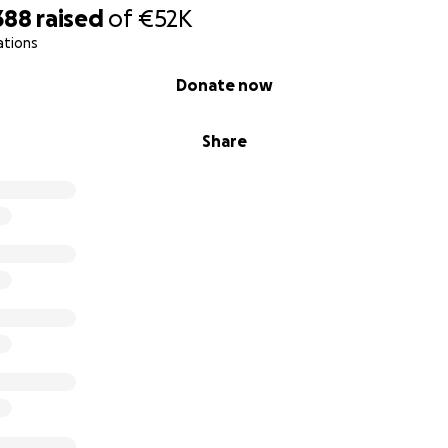
388
raised
of
€52K
ations
Donate now
Share