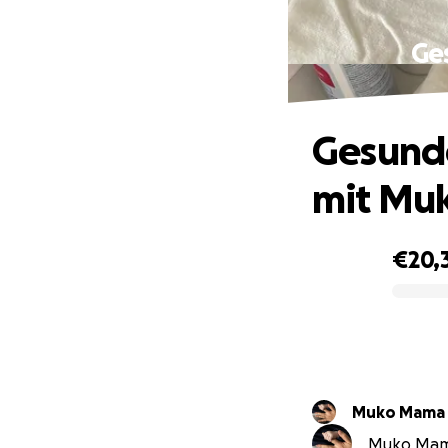
Ge
Gesunde
mit Muk
€20,
0% complete
Muko Mama
Muko Mama 