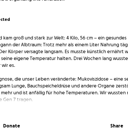
ected
d kam groß und stark zur Welt: 4 Kilo, 56 cm – ein gesunde
gann der Albtraum: Trotz mehr als einem Liter Nahrung täg
Der Körper versagte langsam. Es musste künstlich ernährt
 seine eigene Temperatur halten. Drei Wochen lang wussten
 wir es.
nose, die unser Leben veränderte: Mukoviszidose – eine s
angsam Lunge, Bauchspeicheldrüse und andere Organe zerst
 mehr und ist anfällig für hohe Temperaturen. Wir wussten n
e Gen 7 tragen.
ir jeden Tag dafür, dass unser Kind eine Zukunft hat. Der
infach: Ein lebenswertes Leben. Ein Zuhause, in dem es nicht
Donate
Share
lbefinden fürchten muss.