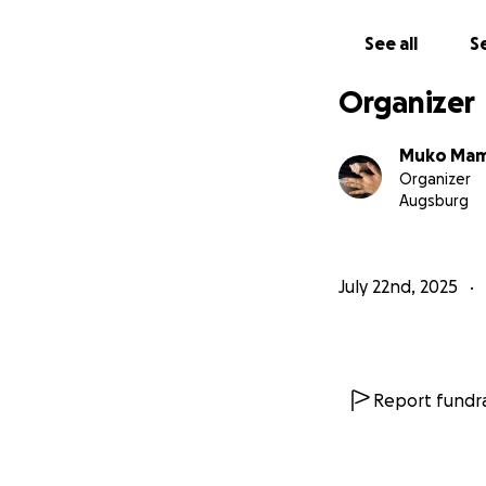
abgerissen werden
See all
Se
Wir bedanken uns 
Organizer
Muko Ma
Organizer
Augsburg
July 22nd, 2025
Report fundra