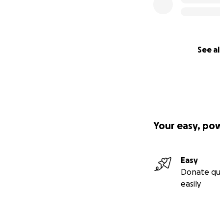
See al
Your easy, po
Easy
Donate qu
easily