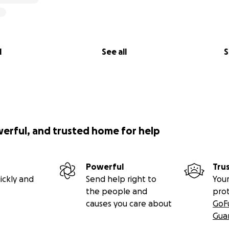
l
See all
S
werful, and trusted home for help
Powerful
Tru
ickly and
Send help right to
Your
the people and
pro
causes you care about
GoF
Gua