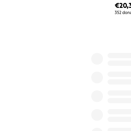
€20,
352 don
0% complete