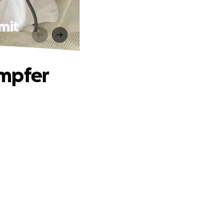
mit
ämpfer