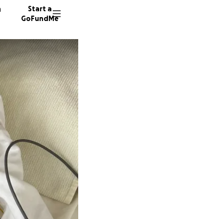
n
Start a
GoFundMe