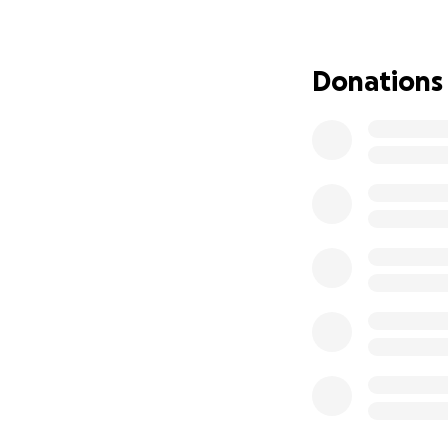
Für Kinder mit Muk
Zuhause wichtig. 
Donations
Gefahr. Wir haben
eine kühlende Lü
wie einen gesunde
schützen.
Wir bitten euch v
schaffen. Helft u
aufzuhalten. Helft
Jeder Beitrag hilft
Update: Wir stehe
eine Sonderlösung
Neue Infos zu de