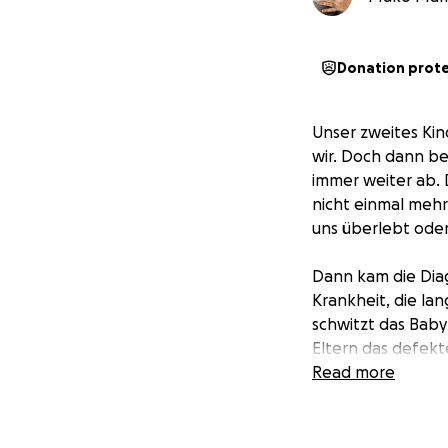
Donation prot
Unser zweites Kin
wir. Doch dann be
immer weiter ab. 
nicht einmal mehr
uns überlebt oder
Dann kam die Diag
Krankheit, die l
schwitzt das Baby
Eltern das defekt
Read more
Seitdem kämpfen w
Eltern ist ganz e
Gesundheit & Woh