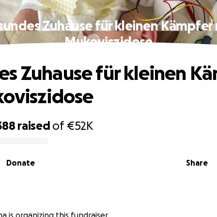
sundes Zuhause für kleinen Kämpfer 
Mukoviszidose
s Zuhause für kleinen K
oviszidose
388
raised
of
€52K
Donate
Share
is organizing this fundraiser.