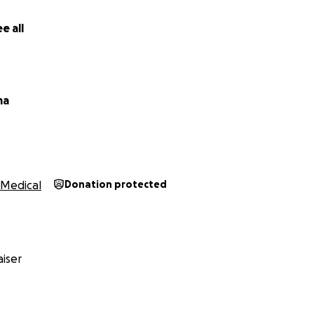
. Ein Angebot liegt für Naturputz vor. Die Kosten dafür sin
e all
für alle Spender:innen ❤️
ma
Medical
Donation protected
iser