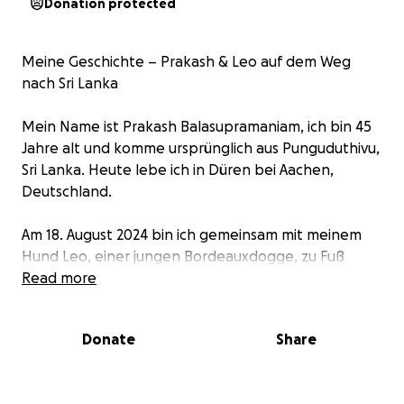
Donation protected
Meine Geschichte – Prakash & Leo auf dem Weg
nach Sri Lanka
Mein Name ist Prakash Balasupramaniam, ich bin 45
Jahre alt und komme ursprünglich aus Punguduthivu,
Sri Lanka. Heute lebe ich in Düren bei Aachen,
Deutschland.
Am 18. August 2024 bin ich gemeinsam mit meinem
Hund Leo, einer jungen Bordeauxdogge, zu Fuß
aufgebrochen – von Deutschland bis nach Sri Lanka.
Read more
Diese Reise bedeutet mir alles. Es ist keine Flucht
und kein Abenteuer, sondern ein Weg zu mir selbst,
Donate
Share
zu meiner Heimat und zu den Menschen, die ich
unterwegs kennenlernen darf.