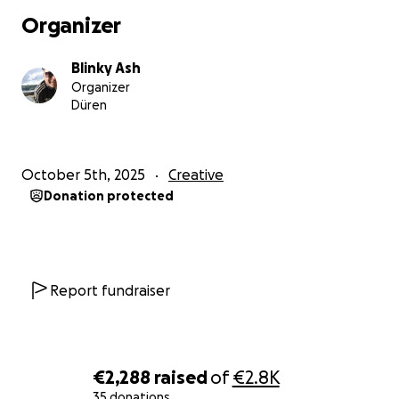
sie ist eine Erinnerung daran, dass Menschlichkeit
Organizer
keine Grenzen kennt.
Blinky Ash
Von Herzen,
Organizer
Prakash & Leo ❤️
Düren
October 5th, 2025
Creative
Donation protected
Report fundraiser
€2,288
raised
of
€2.8K
35 donations