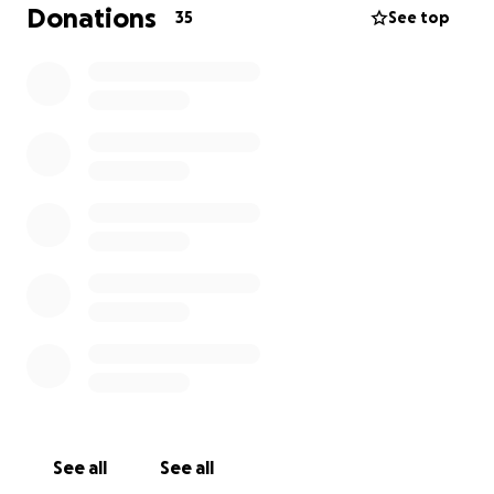
Ich möchte zeigen, dass man mit Mut, Ausdauer und
Donations
35
See top
Herz vieles schaffen kann – selbst tausende
Kilometer zu Fuß.
Wir schlafen im Zelt, leben einfach und ehrlich, und
ich möchte auf diesem Weg Freiheit, Menschlichkeit
und Dankbarkeit erfahren.
Jede Unterstützung hilft uns:
• Futter und Pflege für Leo
• ⛺ Ersatzteile und Ausrüstung für Zelt und Gepäck
• Technik (Powerbank, Handy, Karten,
Kommunikation)
• Wasser, Essen und kleine Notfälle unterwegs
Ich bin dankbar für jede Hand, die uns unterstützt –
sei es durch eine kleine Spende, ein liebes Wort oder
einfach, indem ihr unsere Geschichte teilt.
See all
See all
Diese Reise ist nicht nur mein Weg nach Sri Lanka –