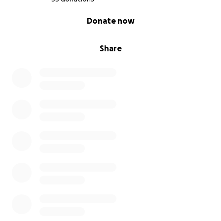
0% complete
Donate now
Share