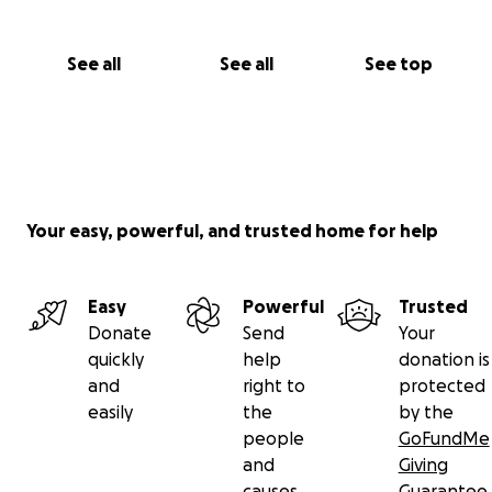
See all
See all
See top
Your easy, powerful, and trusted home for help
Easy
Powerful
Trusted
Donate
Send
Your
quickly
help
donation is
and
right to
protected
easily
the
by the
people
GoFundMe
and
Giving
causes
Guarantee