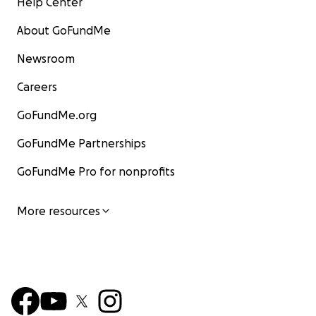
Help Center
About GoFundMe
Newsroom
Careers
GoFundMe.org
GoFundMe Partnerships
GoFundMe Pro for nonprofits
More resources