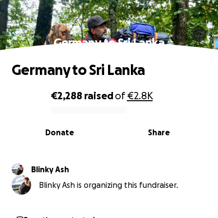
Germany to Sri Lanka
Germany to Sri Lanka
€2,288
raised
of
€2.8K
0% complete
Donate
Share
Blinky Ash
Blinky Ash is organizing this fundraiser.