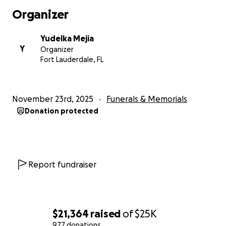
momento tan duro.
Organizer
Yudelka Mejia
Y
Organizer
Fort Lauderdale, FL
November 23rd, 2025
Funerals & Memorials
Donation protected
Report fundraiser
$21,364
raised
of
$25K
977 donations