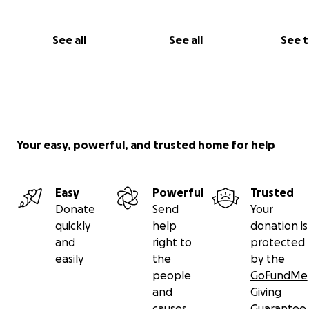
See all
See all
See 
Your easy, powerful, and trusted home for help
Easy
Powerful
Trusted
Donate
Send
Your
quickly
help
donation is
and
right to
protected
easily
the
by the
people
GoFundMe
and
Giving
causes
Guarantee