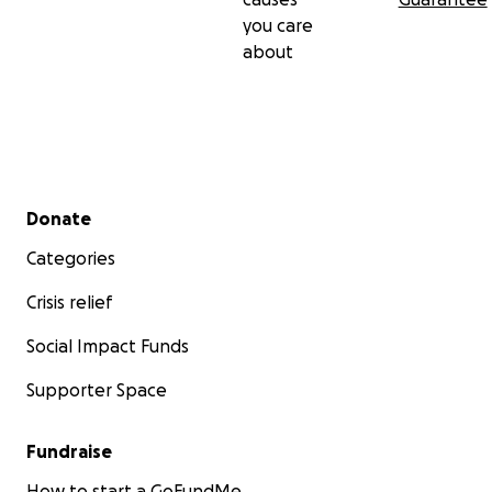
you care
about
Secondary menu
Donate
Categories
Crisis relief
Social Impact Funds
Supporter Space
Fundraise
How to start a GoFundMe