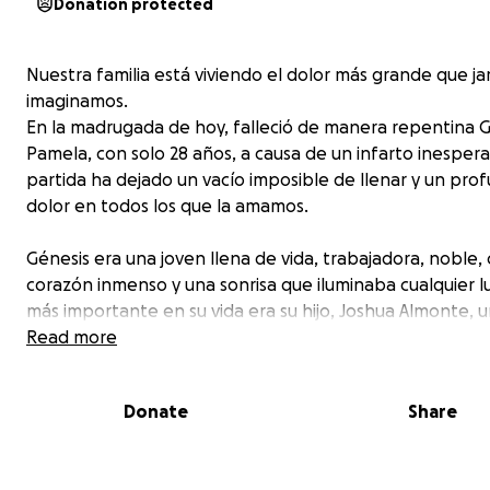
Donation protected
Nuestra familia está viviendo el dolor más grande que j
imaginamos.
En la madrugada de hoy, falleció de manera repentina 
Pamela, con solo 28 años, a causa de un infarto inespera
partida ha dejado un vacío imposible de llenar y un pro
dolor en todos los que la amamos.
Génesis era una joven llena de vida, trabajadora, noble,
corazón inmenso y una sonrisa que iluminaba cualquier lu
más importante en su vida era su hijo, Joshua Almonte, u
de 8 años que hoy queda huérfano de madre y enfrent
Read more
pérdida que ningún niño debería vivir.
Donate
Share
Nuestra familia está tratando de organizar todo en med
esta tragedia, y necesitamos apoyo para poder despedi
la dignidad y el amor que ella merece. Estamos recauda