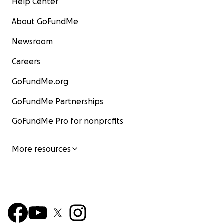
Help Center
About GoFundMe
Newsroom
Careers
GoFundMe.org
GoFundMe Partnerships
GoFundMe Pro for nonprofits
More resources