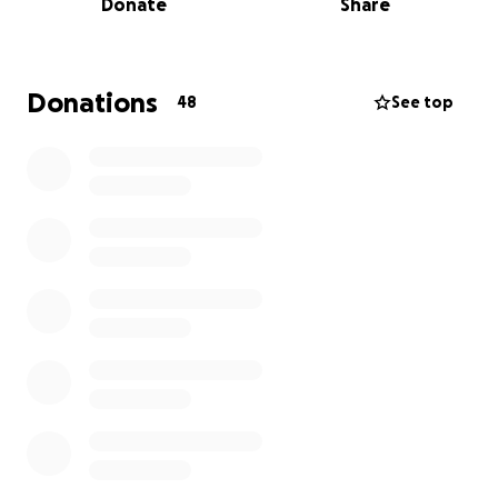
Donate
Share
jungen Spieler nach einem harten Zweikampf, den
Trainer am Spielfeldrand, den Zuschauer auf der
„Tribüne“. In solchen Momenten zählt jede Sekunde.
Nur ein sofort verfügbarer, vollautomatischer
Donations
48
See top
Defibrillator (AED) kann dann den entscheidenden
Unterschied machen und Leben retten.
Warum wir EUCH brauchen
Die Anschaffung eines Defibrillators bedeutet für
unseren gemeinnützigen Verein eine erhebliche
finanzielle Belastung. Doch wir sind überzeugt: Die
Sicherheit unserer Kinder, Jugendlichen und aller
Mitglieder ist unbezahlbar.
Darum bitten wir um eure Unterstützung, sei es
durch eine Spende oder sogar durch die vollständige
Finanzierung. Jeder Beitrag bringt uns diesem Ziel
ein Stück näher.