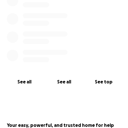
Ein Defibrillator ist mehr als ein medizinisches Gerät
– er ist ein Symbol für
Sicherheit
, Verantwortung
und Fürsorge. Mit eurer
Hilfe
schaffen wir einen Ort,
an dem unsere Kinder und Jugendlichen
unbeschwert spielen und trainieren können, weil wir
im Ernstfall vorbereitet sind.
Helft uns, diese Vision Wirklichkeit werden zu lassen
– und werdet Teil einer Initiative, die Leben retten
kann.
See all
See all
See top
Your easy, powerful, and trusted home for help