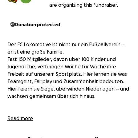
are organizing this fundraiser.
Donation protected
Der FC Lokomotive ist nicht nur ein Fußballverein –
er ist eine große Familie.
Fast 150 Mitglieder, davon über 100 Kinder und
Jugendliche, verbringen Woche für Woche ihre
Freizeit auf unserem Sportplatz. Hier lernen sie was
Teamgeist, Fairplay und Zusammenhalt bedeuten.
Hier feiern sie Siege, überwinden Niederlagen – und
wachsen gemeinsam über sich hinaus.
Doch so viel Freude der Sport auch bringt – er birgt
Read more
auch Risiken. Niemand denkt gern daran aber ein
plötzlicher Herzstillstand kann jeden treffen: den