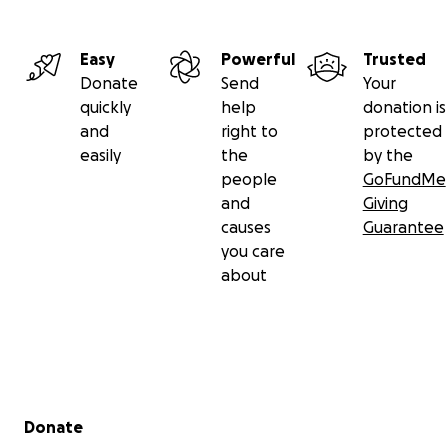
Easy
Powerful
Trusted
Donate
Send
Your
quickly
help
donation is
and
right to
protected
easily
the
by the
people
GoFundMe
and
Giving
causes
Guarantee
you care
about
Secondary menu
Donate