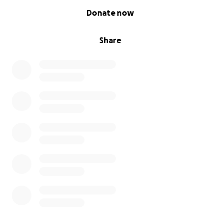
0% complete
Donate now
Jacqueline&Kai
Share
Nerdin 23a
17391 Medow