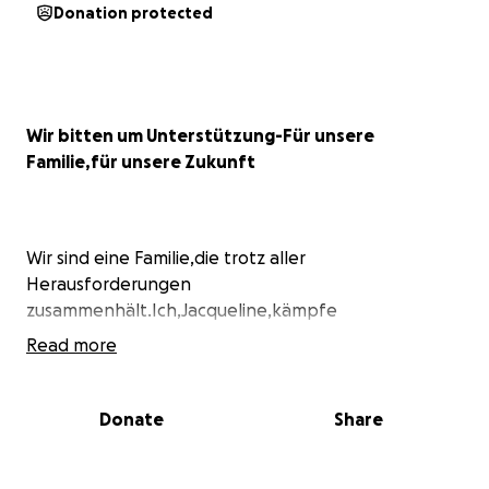
Donation protected
Wir bitten um Unterstützung-Für unsere
Familie,für unsere Zukunft
Wir sind eine Familie,die trotz aller
Herausforderungen
zusammenhält.Ich,Jacqueline,kämpfe
Read more
seit Jahren mit schweren Erkrankungen wie Morbus
Wilson,Gebärmutterkrebs,Gallengangskrebs
Donate
Share
und vielen weiteren gesundheitlichen
Problemen.Mein Zustand hat sich in letzten
Monaten verschlechtert ich befinde mich in