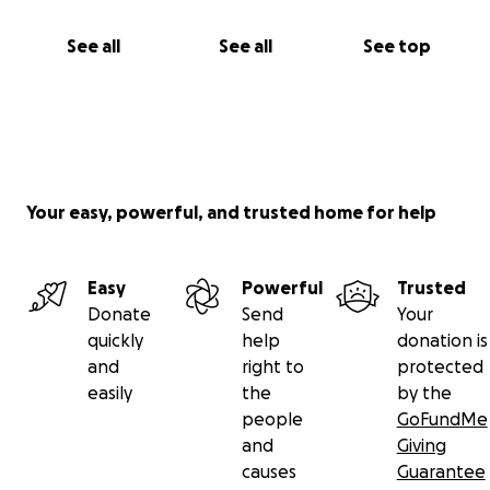
See all
See all
See top
Your easy, powerful, and trusted home for help
Easy
Powerful
Trusted
Donate
Send
Your
quickly
help
donation is
and
right to
protected
easily
the
by the
people
GoFundMe
and
Giving
causes
Guarantee