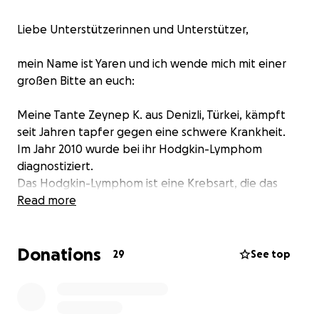
Liebe Unterstützerinnen und Unterstützer,
mein Name ist Yaren und ich wende mich mit einer
großen Bitte an euch:
Meine Tante Zeynep K. aus Denizli, Türkei, kämpft
seit Jahren tapfer gegen eine schwere Krankheit.
Im Jahr 2010 wurde bei ihr Hodgkin-Lymphom
diagnostiziert.
Das Hodgkin-Lymphom ist eine Krebsart, die das
lymphatische System befällt.
Read more
Sie hat diese schwere Form von Krebs bereits
besiegt gehabt – doch jetzt ist die Krankheit leider
Donations
wieder zurückgekehrt.
29
See top
Zusätzlich wurde kürzlich eine schwere
Herzinsuffizienz festgestellt, was dazu führt, dass