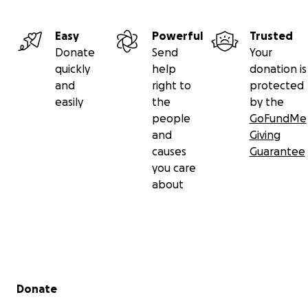
Easy
Powerful
Trusted
Donate
Send
Your
quickly
help
donation is
and
right to
protected
easily
the
by the
people
GoFundMe
and
Giving
causes
Guarantee
you care
about
Secondary menu
Donate