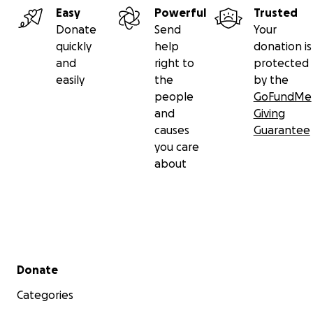
Easy
Powerful
Trusted
Donate
Send
Your
quickly
help
donation is
and
right to
protected
easily
the
by the
people
GoFundMe
and
Giving
causes
Guarantee
you care
about
Secondary menu
Donate
Categories