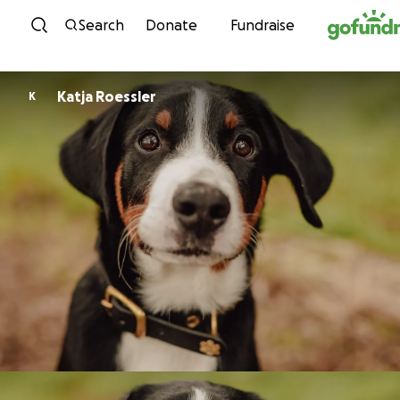
Skip to content
Search
Donate
Fundraise
Katja Roessler
K