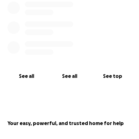
Bitte hilf uns, Ludwigs Weg in ein schmerzfreies
Leben zu ermöglichen.
Jede Spende, jedes Teilen, jedes liebe Wort
bedeutet uns unendlich viel.
Von Herzen danke
Katja, Maik, Leopold & Ludwig
Spendenkonto Ludwig - Katja Rößler
DE32 5935 0110 1370 9166 50
See all
See all
See top
Your easy, powerful, and trusted home for help