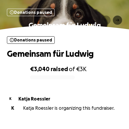
Donations paused
Gemeinsam für Ludwig
Donations paused
Gemeinsam für Ludwig
€3,040
raised
of
€3K
0% complete
Katja Roessler
K
K
Katja Roessler is organizing this fundraiser.