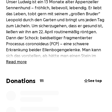
Unser Ludwig ist ein 13 Monate alter Appenzeller
Sennenhund – fröhlich, liebevoll, lebendig. Er liebt
das Leben, tobt gern mit seinem „großen Bruder“
Leopold durch den Garten und bringt uns jeden Tag
zum Lächeln. Um sicherzugehen, dass er gesund ist,
ließen wir ihn am 22. April routinemäßig röntgen.
Dann der Schock: beidseitiger fragmentierter
Processus coronoideus (FCP) – eine schwere
Erkrankung beider Ellenbogengelenke. Man kann
sich das vorstellen, als hätte man einen Stein im
Schuh, der bei jeder Bewegung drückt und
Read more
Schmerzen verursacht.
Ludwig hatte keinerlei Anzeichen gezeigt – und
Donations
doch war die Diagnose eindeutig. Wenige Tage
111
See top
später folgte bereits der erste Eingriff. Dabei zeigte
sich: Die Schäden im rechten Gelenk sind schlimmer
als befürchtet. Der Knorpel ist bereits vollständig
zerstört, das Gelenk instabil, der darunterliegende
Knochen liegt frei. Auch im linken Ellenbogen gibt es