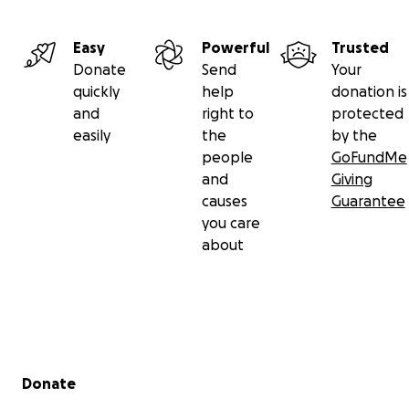
Easy
Powerful
Trusted
Donate
Send
Your
quickly
help
donation is
and
right to
protected
easily
the
by the
people
GoFundMe
and
Giving
causes
Guarantee
you care
about
Secondary menu
Donate