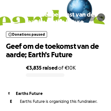
Donations paused
Geef om de toekomst van de
aarde; Earth's Future
Donations paused
Geef om de toekomst van de
aarde; Earth's Future
€3,835
raised
of
€10K
0% complete
Earths Future
E
E
Earths Future is organizing this fundraiser.