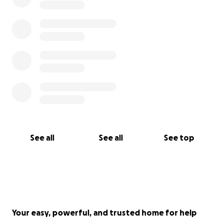
Op onze website kan je meer info vinden over onze
visie en onze missie. Ook kan je zien wie wij zijn.
Wil je meer informatie of wil je ook iets doen voor
Earth's Future mail ons dan:
info(at)earthsfuture(punt)lievegeuens(punt)nl
See all
See all
See top
Your easy, powerful, and trusted home for help