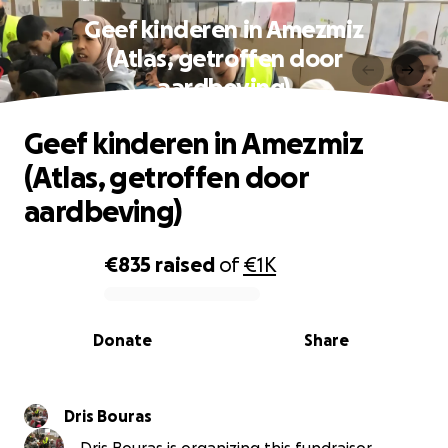
Geef kinderen in Amezmiz
(Atlas, getroffen door
aardbeving)
Geef kinderen in Amezmiz
(Atlas, getroffen door
aardbeving)
€835
raised
of
€1K
0% complete
Donate
Share
Dris Bouras