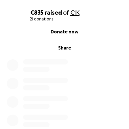
€835
raised
of
€1K
21 donations
0% complete
Donate now
Share