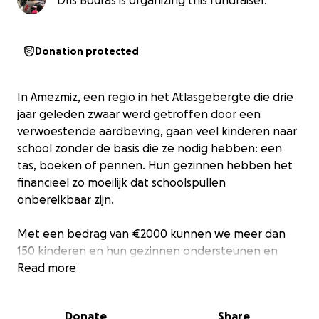
Dris Bouras is organizing this fundraiser.
Donation protected
In Amezmiz, een regio in het Atlasgebergte die drie
jaar geleden zwaar werd getroffen door een
verwoestende aardbeving, gaan veel kinderen naar
school zonder de basis die ze nodig hebben: een
tas, boeken of pennen. Hun gezinnen hebben het
financieel zo moeilijk dat schoolspullen
onbereikbaar zijn.
Met een bedrag van €2000 kunnen we meer dan
150 kinderen en hun gezinnen ondersteunen en
voorzien van een schooltas, schriften, boeken en
Read more
pennen. Zo geven we hen niet alleen schoolspullen,
maar ook hoop en kansen voor de toekomst.
Donate
Share