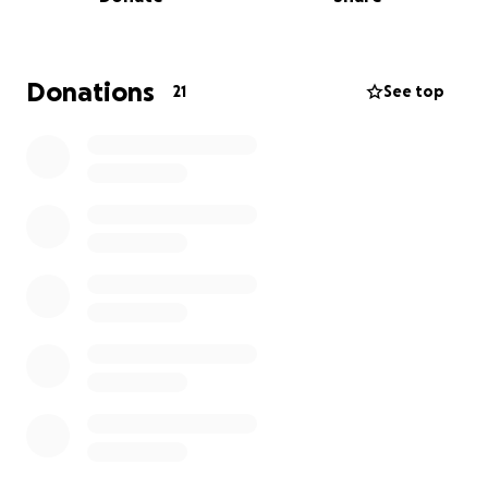
Help mee en draag bij aan een betere start voor
deze kinderen!
Donations
21
See top