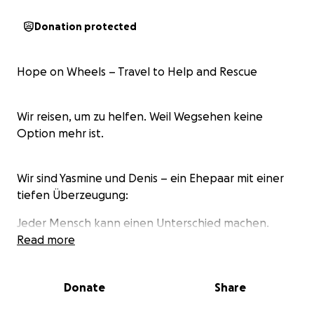
Donation protected
Hope on Wheels – Travel to Help and Rescue
Wir reisen, um zu helfen. Weil Wegsehen keine
Option mehr ist.
Wir sind Yasmine und Denis – ein Ehepaar mit einer
tiefen Überzeugung:
Jeder Mensch kann einen Unterschied machen.
Read more
Und wir haben beschlossen, genau das zu tun.
Donate
Share
Unsere Vision entstand nicht über Nacht.