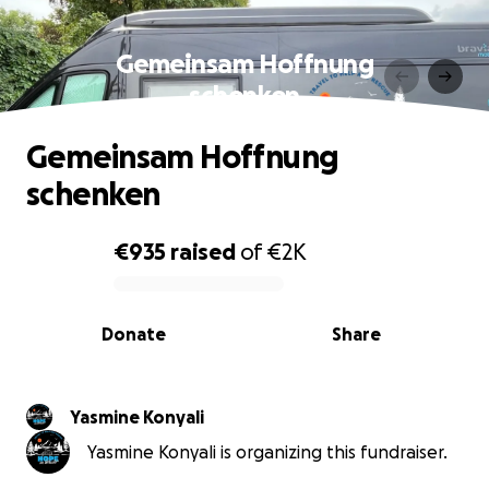
Gemeinsam Hoffnung
schenken
Gemeinsam Hoffnung
schenken
€935
raised
of
€2K
0% complete
Donate
Share
Yasmine Konyali
Yasmine Konyali is organizing this fundraiser.