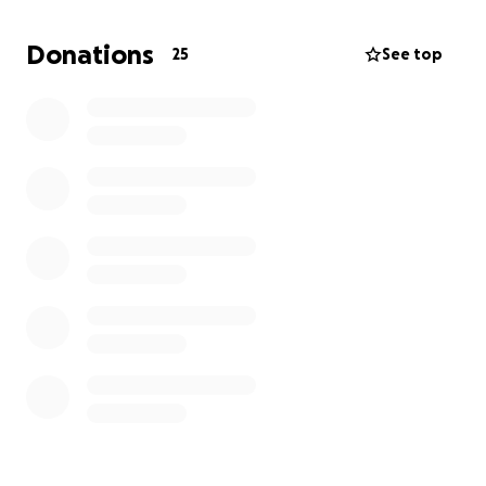
Sie wurde geboren aus vielen Momenten, in denen
wir auf unseren Reisen Armut, Leid und
Donations
25
See top
Hoffnungslosigkeit direkt vor Augen hatten – bei
Tieren, die verwahrlost am Straßenrand lagen. Bei
Kindern, die barfuß durch den Schmutz liefen. Bei
Familien, die alles verloren hatten und doch
niemanden hatten, der ihnen half.
Immer wieder fragten wir uns:
Warum tut niemand etwas?
Bis wir uns die viel wichtigere Frage stellten:
Warum eigentlich nicht wir?
So entstand Hope on Wheels – Travel to Help and
Rescue.