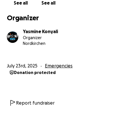
See all
See all
Eine Mission aus Liebe, Mut und dem Wunsch, echte
Veränderung zu bringen.
Organizer
Mit unserem Wohnmobil möchten wir durch Europa
reisen und dort helfen, wo Hilfe oft nicht mehr
Yasmine Konyali
Organizer
ankommt – direkt, persönlich und mit offenen
Nordkirchen
Herzen.
Wir geben nicht einfach Geld weiter. Wir fahren
July 23rd, 2025
Emergencies
selbst hin.
Donation protected
Wir packen Hilfsgüter ein – Futter, Decken,
Hygieneartikel, Schulmaterialien, Kleidung,
Spielsachen– und bringen sie dorthin, wo sie
gebraucht werden. Wir sprechen mit den
Report fundraiser
Menschen, versorgen die Tiere, hören zu, trösten,
helfen – auf Augenhöhe.