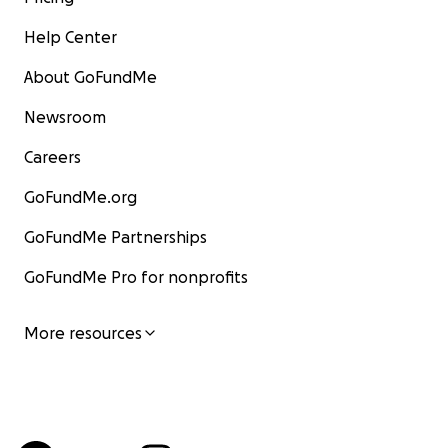
Help Center
About GoFundMe
Newsroom
Careers
GoFundMe.org
GoFundMe Partnerships
GoFundMe Pro for nonprofits
More resources