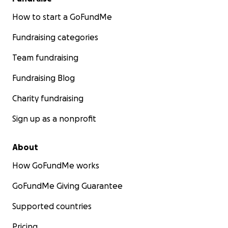
Für die, die keine Stimme haben. Für die, die
niemanden sonst haben.
How to start a GoFundMe
Für die, die nicht mehr warten können.
Fundraising categories
Team fundraising
Von Herzen:
Fundraising Blog
Danke für deine Unterstützung.
Charity fundraising
Sign up as a nonprofit
Yasmine & Denis
Hope on Wheels – Travel to Help and Rescue
About
How GoFundMe works
GoFundMe Giving Guarantee
Supported countries
Pricing