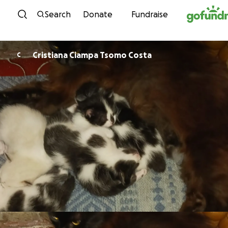
Skip to content
Search
Donate
Fundraise
Cristiana Ciampa Tsomo Costa
C