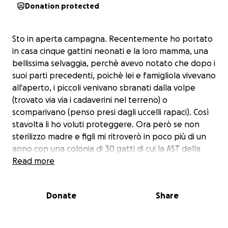
Donation protected
Sto in aperta campagna. Recentemente ho portato
in casa cinque gattini neonati e la loro mamma, una
bellissima selvaggia, perchè avevo notato che dopo i
suoi parti precedenti, poichè lei e famigliola vivevano
all'aperto, i piccoli venivano sbranati dalla volpe
(trovato via via i cadaverini nel terreno) o
scomparivano (penso presi dagli uccelli rapaci). Così
stavolta li ho voluti proteggere. Ora però se non
sterilizzo madre e figli mi ritroverò in poco più di un
anno con una colonia di 30 gatti di cui la AST della
nostra zona, come dichiarato dal Comune in cui
Read more
risiedo, non si prende cura.
Per ora non ho trovato a chi cedere i gattini e il
Donate
Share
momento della sterilizzazione si avvicina. Chiedo
aiuto in due modi: 1) adozione di un gattino, zona
Palermo e provincia; 2) contributo per la costosa