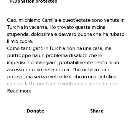
Donation protected
Ciao, mi chiamo Camilla e quest’estate sono venuta in
Turchia in vacanza. Ho trovato questa micina
stupenda, dolcissima e davvero buona che ha rubato
il mio cuore.
Come tanti gatti in Turchia non ha una casa, ma,
purtroppo ha un problema di salute che le
impedisce di mangiare, probabilmente l’esito di un
ascesso proprio nella bocca.. l’ho nutrita come
potevo, ma senza metterle il cibo in una ciotolina
con del latte per farlo diventare più morbido, non
riusciva a nutrirsi. Nessuno qui avrebbe tale premura..
Read more
L’ho portata in un rifugio per gatti gestito da una
Donate
Share
persona meravigliosa, che però ne ha tantissimi e
non può sostenere, essendo un’associazione privata,
il prezzo della pensione e delle spese veterinarie.