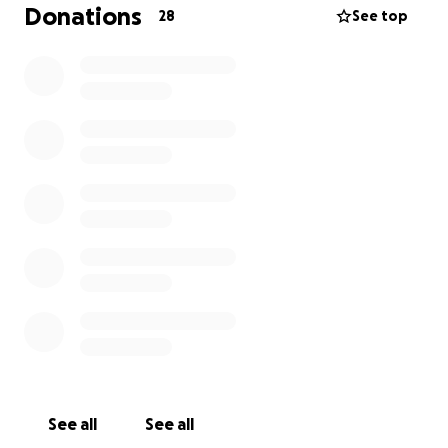
Domani la porteranno dal veterinario. Ho già
Donations
28
See top
provveduto a saldare il prezzo della pensione (un
solo mese costa 90€…) e domani la signora mi
manderà le fatture veterinarie.
Se qualcuno mi potesse aiutare con una mini
donazione a sostenere le spese veterinarie ed
eventualmente per riuscire a portarla in Italia e
avere la famiglia stupenda che si merita sarebbe
bellissimo.
Un vostro piccolo gesto potrebbe fare una grande
differenza…
Grazie di cuore
Camilla
See all
See all