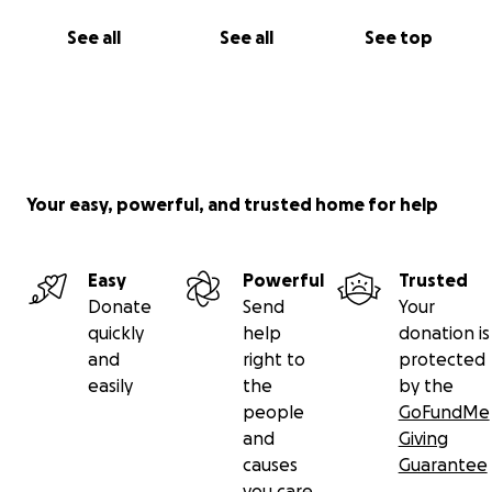
See all
See all
See top
Your easy, powerful, and trusted home for help
Easy
Powerful
Trusted
Donate
Send
Your
quickly
help
donation is
and
right to
protected
easily
the
by the
people
GoFundMe
and
Giving
causes
Guarantee
you care