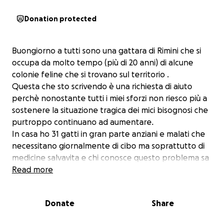
Donation protected
Buongiorno a tutti sono una gattara di Rimini che si
occupa da molto tempo (più di 20 anni) di alcune
colonie feline che si trovano sul territorio .
Questa che sto scrivendo è una richiesta di aiuto
perchè nonostante tutti i miei sforzi non riesco più a
sostenere la situazione tragica dei mici bisognosi che
purtroppo continuano ad aumentare.
In casa ho 31 gatti in gran parte anziani e malati che
necessitano giornalmente di cibo ma soprattutto di
medicine salvavita e chi conosce questo problema sa
benissimo quanto costano questo tipo di cure.
Read more
Oltre alle creature che ho a casa , che sono riuscita a
togliere dalla strada perchè non più in grado di
Donate
Share
vivere da randagi, mi occupo anche di un'altra
settantina di gatti di colonia che quotidianamente