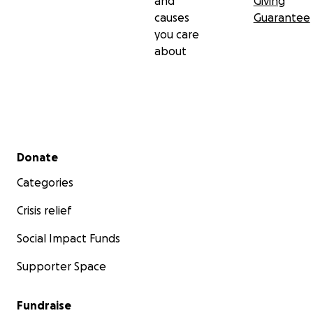
and
Giving
causes
Guarantee
you care
about
Secondary menu
Donate
Categories
Crisis relief
Social Impact Funds
Supporter Space
Fundraise