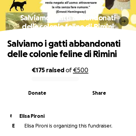
Salviamo i gatti abbandonati
delle colonie feline di Rimini
Salviamo i gatti abbandonati
delle colonie feline di Rimini
€175
raised
of
€500
0% complete
Donate
Share
Elisa Pironi
E
E
Elisa Pironi is organizing this fundraiser.