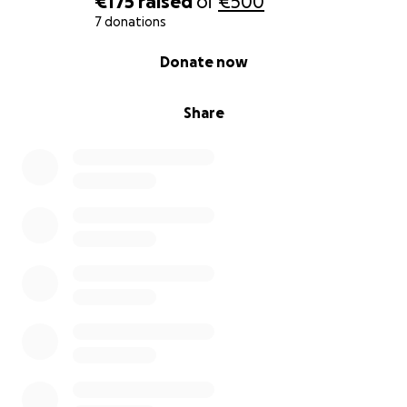
€175
raised
of
€500
7 donations
0% complete
Donate now
Share