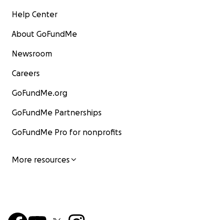
Help Center
About GoFundMe
Newsroom
Careers
GoFundMe.org
GoFundMe Partnerships
GoFundMe Pro for nonprofits
More resources