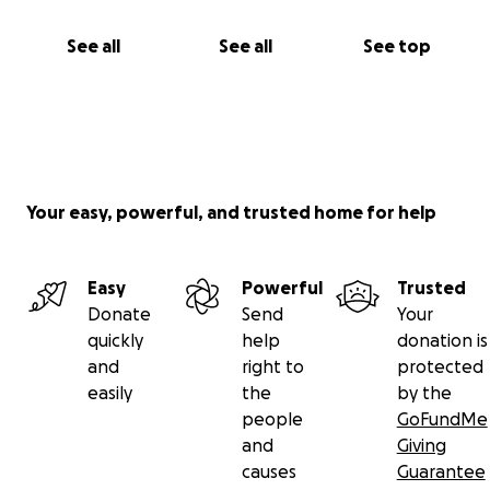
See all
See all
See top
Your easy, powerful, and trusted home for help
Easy
Powerful
Trusted
Donate
Send
Your
quickly
help
donation is
and
right to
protected
easily
the
by the
people
GoFundMe
and
Giving
causes
Guarantee