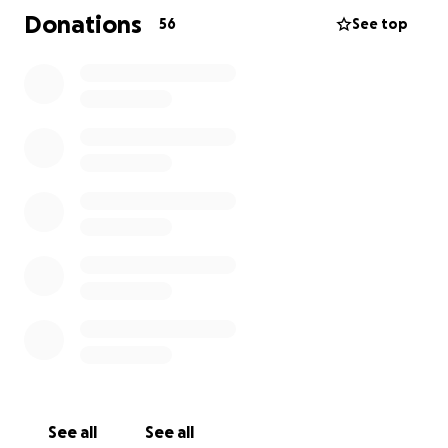
Donations
56
See top
Si no logramos saldar esta deuda, nos veremos
obligadas a cerrar y dejar de ayudar a los animales
que más lo necesitan. Gatitos enfermos,
abandonados, bebés sin madre... todos ellos
dependen de que podamos seguir.
Sabemos que la situación está difícil para todos,
pero si cada persona que lee esto aporta aunque
sea un poco, podemos salir adelante.
Cualquier ayuda suma. Y compartir también salva.
Gracias de corazón.
See all
See all