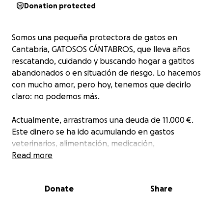
Donation protected
Somos una pequeña protectora de gatos en
Cantabria, GATOSOS CÁNTABROS, que lleva años
rescatando, cuidando y buscando hogar a gatitos
abandonados o en situación de riesgo. Lo hacemos
con mucho amor, pero hoy, tenemos que decirlo
claro: no podemos más.
Actualmente, arrastramos una deuda de 11.000 €.
Este dinero se ha ido acumulando en gastos
veterinarios, alimentación, medicación,
mantenimiento del refugio y urgencias. Hemos
Read more
llegado al punto en que ya no podemos cubrir lo
básico, y esto pone en peligro todo lo que hacemos.
Donate
Share
No tenemos grandes donantes. Solo contamos con
personas como tú.