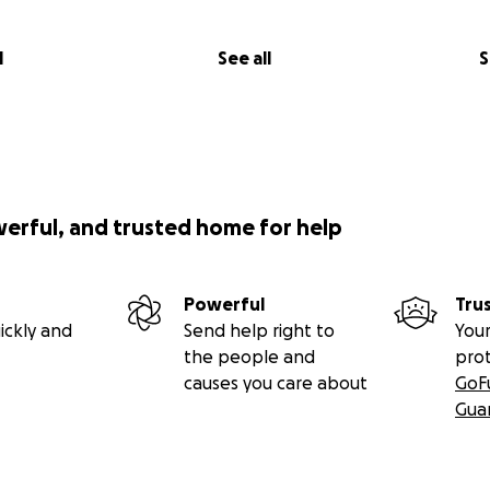
l
See all
S
werful, and trusted home for help
Powerful
Tru
ickly and
Send help right to
Your
the people and
pro
causes you care about
GoF
Gua