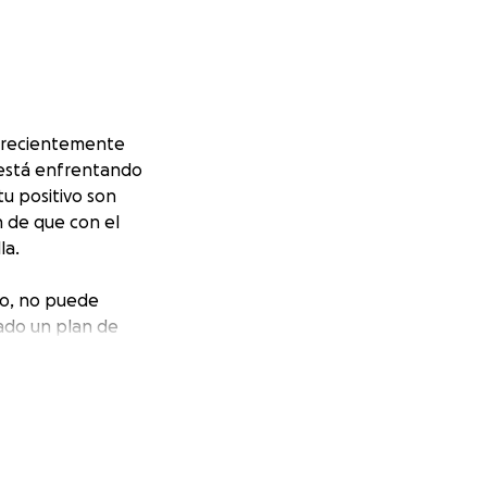
a recientemente
 está enfrentando
tu positivo son
n de que con el
la.
co, no puede
ado un plan de
 su salud a largo
 pero los 11
r de lo que
darle a Gaby la