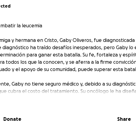
ected
mbatir la leucemia
miga y hermana en Cristo, Gaby Oliveros, fue diagnosticad
e diagnóstico ha traído desafíos inesperados, pero Gaby lo
erminación para ganar esta batalla. Su fe, fortaleza y espíri
ra todos los que la conocen, y se aferra a la firme convicció
ado y el apoyo de su comunidad, puede superar esta batal
te, Gaby no tiene seguro médico y, debido a su diagnósti
ue cubra el costo del tratamiento. Su oncólogo le ha diseñ
 menos 12 meses, tratamientos vitales para su recuperación y
Donate
Share
cedido generosamente a cubrir el primer mes de tratamiento,
erán responsabilidad de su familia. El costo es mucho mayo
olos, pero juntos podemos ayudar a aliviar esta carga y brin