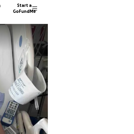
n
Start a
GoFundMe