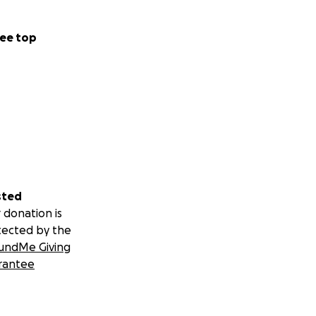
ee top
sted
 donation is
tected by the
undMe Giving
rantee