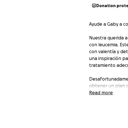
Donation prot
Ayude a Gaby a co
Nuestra querida a
con leucemia. Est
con valentía y det
una inspiración pa
tratamiento adecu
Desafortunadamen
obtener un plan q
tratamiento de al
Read more
plazo.
El hospital ha ac
meses restantes s
pueden afrontar s