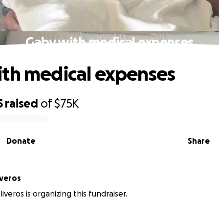
Gaby with medical expenses
th medical expenses
5
raised
of
$75K
Donate
Share
iveros
liveros is organizing this fundraiser.