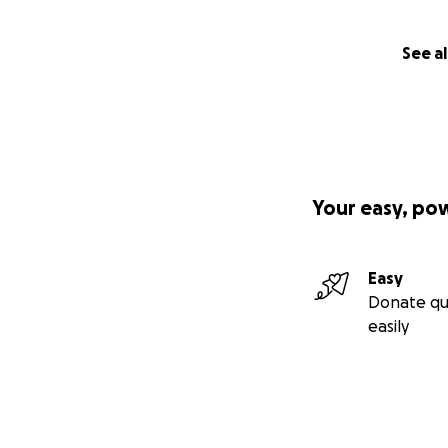
See al
Your easy, po
Easy
Donate qu
easily