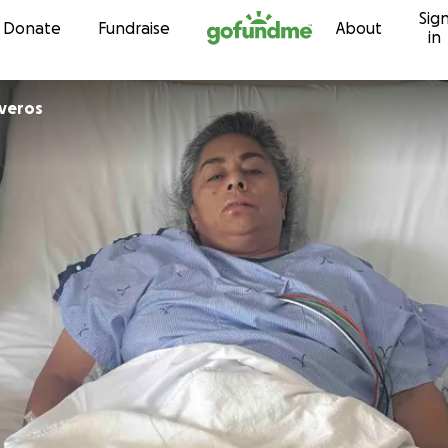
Sig
Skip to content
Donate
Fundraise
About
in
iveros