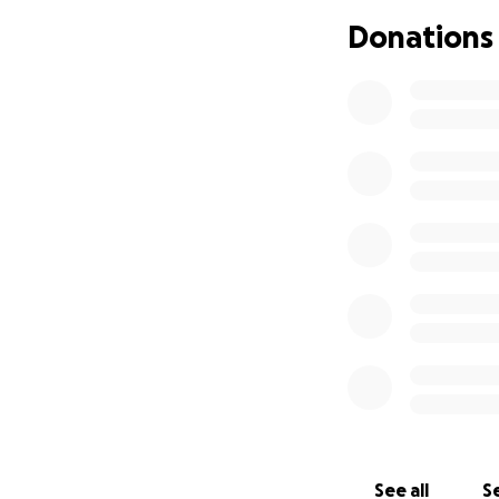
mejor oportunida
Donations
Solicitamos $75,0
relacionados duran
atención oncológi
que surjan durante
familia, permitié
Gaby siempre ha s
ayudarla. Les ped
su tratamiento.
Cada donación, si
contribuir económ
su completa recu
De todo corazón, 
que ella ganará. 
See all
Se