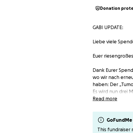
Donation prot
GABI UPDATE:
Liebe viele Spend
Euer riesengroße
Dank Eurer Spende
wo wir nach erne
haben: Der „Tumor
Es wird nun drei 
In drei Monaten g
Read more
Aber selbst wenn 
Stelle sitzt, wäre
Gabi hat also gu
GoFundMe 
Bis dahin gibt es 
This fundraiser