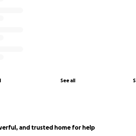
l
See all
S
werful, and trusted home for help