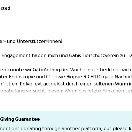
ected
er- und Unterstützer*innen!
s Engagement haben mich und Gabis Tierschutzverein zu Tr
n konnte wir Gabi Anfang der Woche in die Tierklinik nach
uter Endoskopie und CT sowie Biopsie RICHTIG gute Nach
“ ist ein Polyp, evt ausgelöst durch einen seltenen Wurm i
Monate lang versucht, diesem Wurm das letzte Fünkchen Le
eht es wieder zur Kontroll-Endoskopie nach Gießen, dann s
dieser Polyp nicht schrumpft und nach wie vor an einer äu
 eine OP nicht annähernd so riskant und käme das Teil nicht 
te Chancen, ganz gesund zu werden❤️❤️❤️.
Giving Guarantee
weiter „Dosensuppe“, die sie liebt.
 mentions donating through another platform, but please 