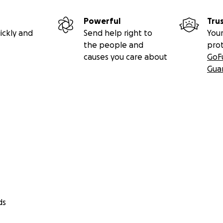
Powerful
Tru
ickly and
Send help right to
Your
the people and
pro
causes you care about
GoF
Gua
ds