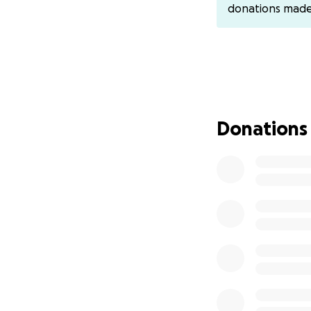
donations mad
Gabi und alle, an
An alle lieben Un
Donations
Ich heiße Sabine u
Gabi (formerly kn
sanfter Traum vo
alles versucht, h
schlapper wird. 
Kosten gescheut u
haben wir nach R
bekommen: Gabi h
werden kann, ist n
verschlingen wird,
denen geholfen we