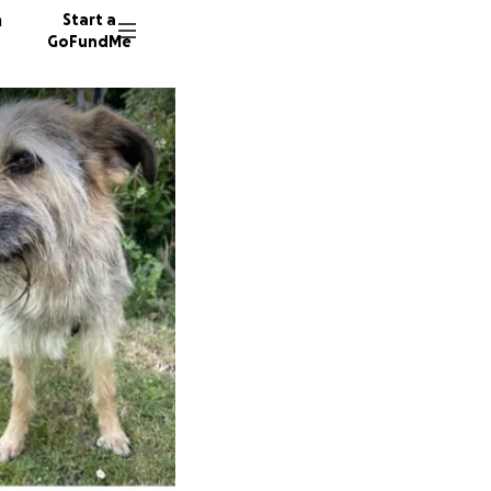
n
Start a
GoFundMe