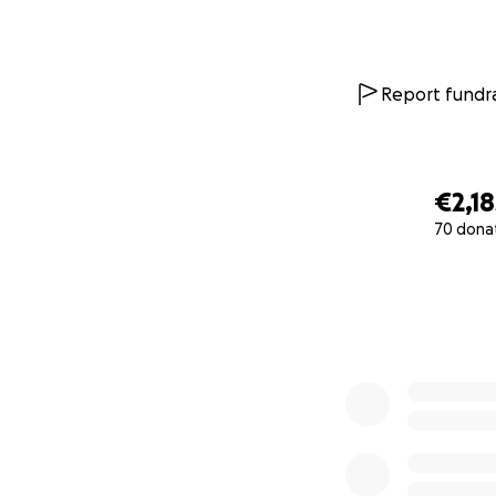
Report fundra
€2,18
70 dona
0% complete