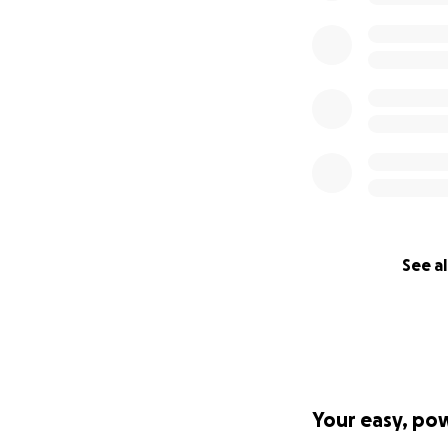
See al
Your easy, po