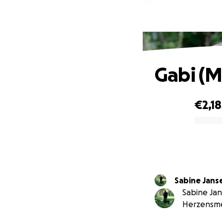
Gabi (M
€2,18
0% complete
Sabine Jans
Sabine Jan
Herzensme