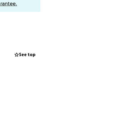
rantee.
!!!
See top
fünf Wochen ist
en. Sie ist ein
 Wochen haben wir
cht und immer
 eV) hat keine
geht. Leider
Diagnose
 wie das operiert
re 1000e von €
 viele Hunde,