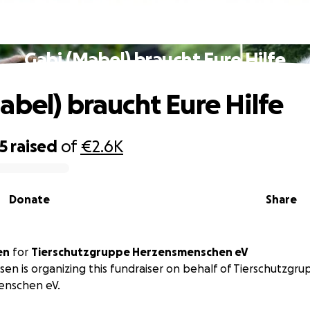
Gabi (Mabel) braucht Eure Hilfe
abel) braucht Eure Hilfe
5
raised
of
€2.6K
Donate
Share
en
for
Tierschutzgruppe Herzensmenschen eV
sen is organizing this fundraiser on behalf of Tierschutzgr
nschen eV.