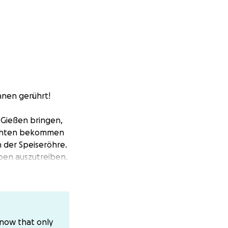
änen gerührt!
 Gießen bringen,
richten bekommen
n der Speiseröhre.
ben auszutreiben.
ehen wir weiter.
ßerst ungünstigen
wieder.
know that only