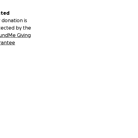
sted
 donation is
tected by the
undMe Giving
rantee