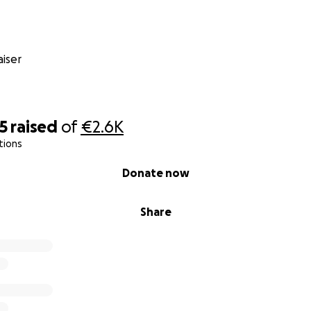
iser
5
raised
of
€2.6K
tions
Donate now
Share