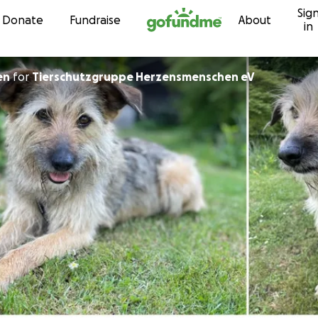
Sig
Skip to content
Donate
Fundraise
About
in
en
for
Tierschutzgruppe Herzensmenschen eV