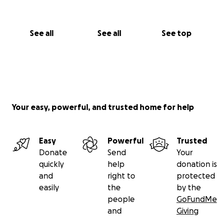
See all
See all
See top
Your easy, powerful, and trusted home for help
Easy
Powerful
Trusted
Donate
Send
Your
quickly
help
donation is
and
right to
protected
easily
the
by the
people
GoFundMe
and
Giving