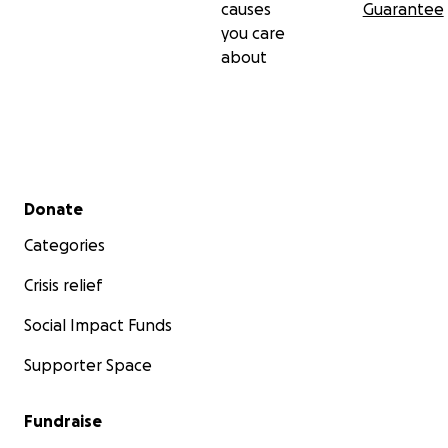
causes
Guarantee
you care
about
Secondary menu
Donate
Categories
Crisis relief
Social Impact Funds
Supporter Space
Fundraise