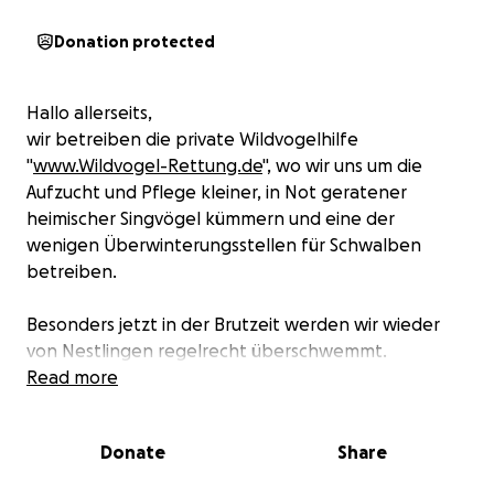
Donation protected
Hallo allerseits,
wir betreiben die private Wildvogelhilfe
"
www.Wildvogel-Rettung.de
", wo wir uns um die
Aufzucht und Pflege kleiner, in Not geratener
heimischer Singvögel kümmern und eine der
wenigen Überwinterungsstellen für Schwalben
betreiben.
Besonders jetzt in der Brutzeit werden wir wieder
von Nestlingen regelrecht überschwemmt.
Read more
Nahezu alle müssen mit frischtoten Insekten (primär
Heimchen und Wachsmottenlarven) aufgezogen
Donate
Share
werden, wofür wir jetzt in der Saison monatlich über
tausend Euro aufwenden - zuzüglich der nicht