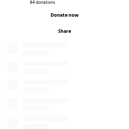
Raa-Besenbek.
84 donations
Die Vorgaben erlauben leider diesbezüglich keine
0% complete
Donate now
Korrektur.
Share