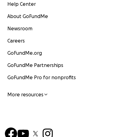
Help Center
About GoFundMe
Newsroom
Careers
GoFundMe.org
GoFundMe Partnerships
GoFundMe Pro for nonprofits
More resources