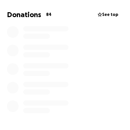
weniger immensen Stromkosten (jährlich 6000 kwH
zusätzlich nur für die Wildvogelhilfe) und der
Donations
84
See top
medizinischen Versorgung.
Das ist aus privater Tasche allein kaum zu stemmen -
darum sind wir, um auch weiterhin so viele Vögel
aufnehmen zu können, auf Unterstützer
angewiesen, die uns hinsichtlich der Futterkosten
sponsern.
Zur Zeit haben wir noch nicht durch Spenden
gedeckte Futterkosten von 4228,19 Euro seit
unserem letzten update von Dezember 2024
gehabt.
Da wir kein Verein sind, können wir keine
Spendenbescheinigung ausstellen.
Um insbesondere die zweckgebundene