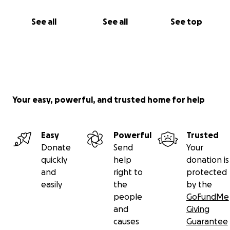
See all
See all
See top
Your easy, powerful, and trusted home for help
Easy
Powerful
Trusted
Donate
Send
Your
quickly
help
donation is
and
right to
protected
easily
the
by the
people
GoFundMe
and
Giving
causes
Guarantee