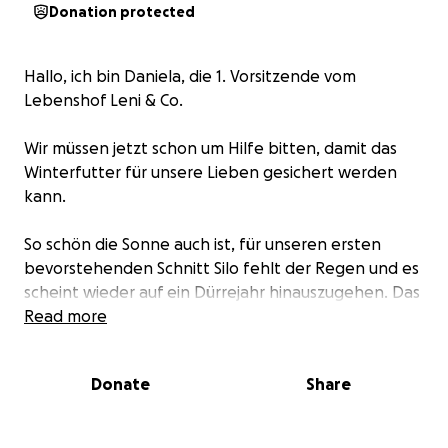
Donation protected
Hallo, ich bin Daniela, die 1. Vorsitzende vom
Lebenshof Leni & Co.
Wir müssen jetzt schon um Hilfe bitten, damit das
Winterfutter für unsere Lieben gesichert werden
kann.
So schön die Sonne auch ist, für unseren ersten
bevorstehenden Schnitt Silo fehlt der Regen und es
scheint wieder auf ein Dürrejahr hinauszugehen. Das
Gras wächst nur spärlich und die abgefressenen
Read more
Weiden wachsen nicht mehr nach. Wir füttern
täglich drei Siloballen zu, Idas Herde mit 22 Tieren
Donate
Share
bekommt zwei Ballen und Inkas Herde mit 11 Tieren
einen.