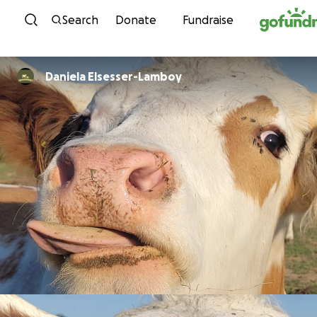
Skip to content
Search
Donate
Fundraise
Daniela Elsesser-Lamboy