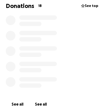
Unseren Erfahrungen und Berechnungen zufolge
Donations
18
See top
müssen wir mindestens 200 Siloballen zukaufen.
Letztes Jahr hatten wir insgesamt inkl. Restbestand
von 60 Ballen und Zukauf von 130 Ballen 550
Siloballen. Wir verfüttern momentan die letzte
Reserve von 35 Ballen.
Bitte helft uns mit Spenden, da wir dies finanziell
alleine nicht stemmen können.
Wir dürfen als gemeinnütziger Verein
Spendenquittungen ausstellen!
Herzlichen Dank und liebe Grüße
Dani
See all
See all