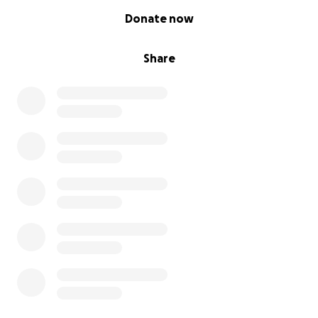
0% complete
Donate now
Share