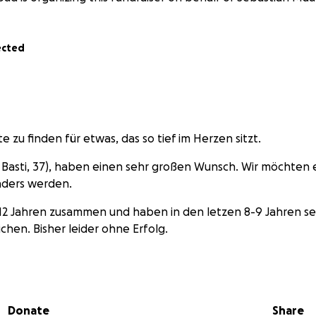
ected
te zu finden für etwas, das so tief im Herzen sitzt.
d Basti, 37), haben einen sehr großen Wunsch. Wir möchten 
nders werden.
r 12 Jahren zusammen und haben in den letzen 8-9 Jahren se
eichen. Bisher leider ohne Erfolg.
n wir es nun auch mit medizinischer Hilfe, durch eine Kinder
Donate
Share