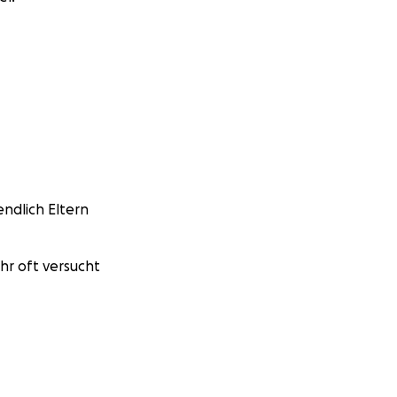
endlich Eltern
hr oft versucht
wunschklinik.