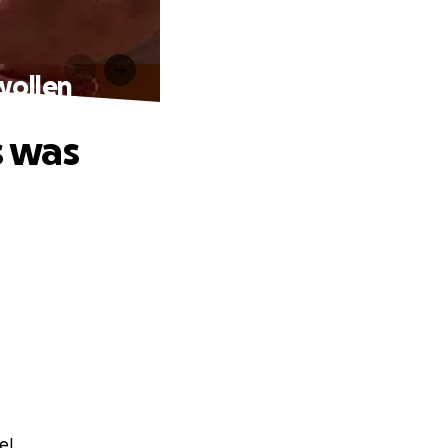
 wollen
s was
el.