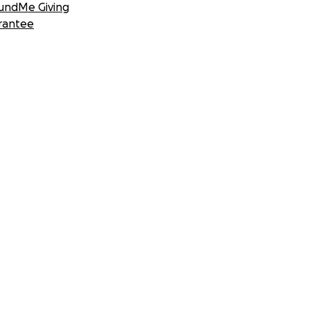
undMe Giving
rantee