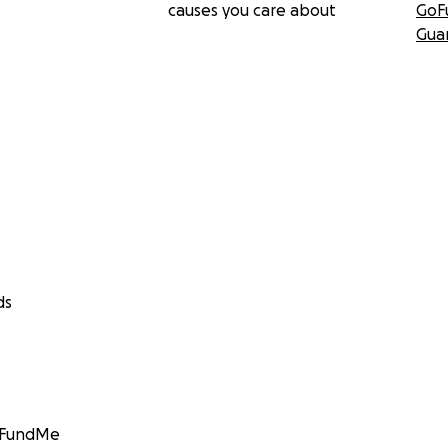
causes you care about
GoF
Gua
ds
GoFundMe