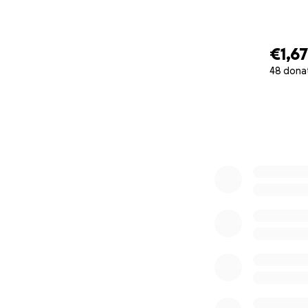
oder hier:
Instag
€1,6
48 dona
0% complete