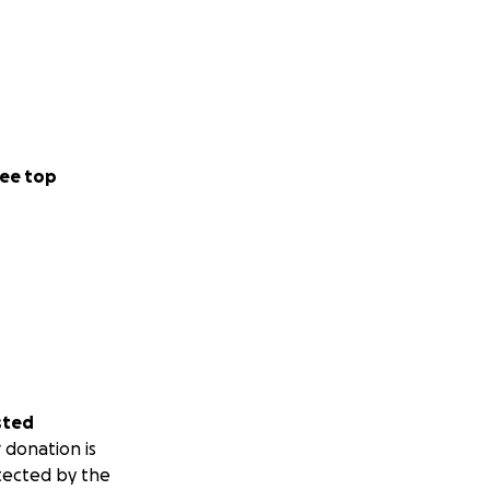
ee top
sted
 donation is
tected by the