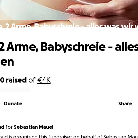
, 2 Arme, Babyschreie - alles was wir
2 Arme, Babyschreie - alle
len
70
raised
of
€4K
Donate
Share
oud
for
Sebastian Mauel
oud is organizing this fundraiser on behalf of Sebastian Mau