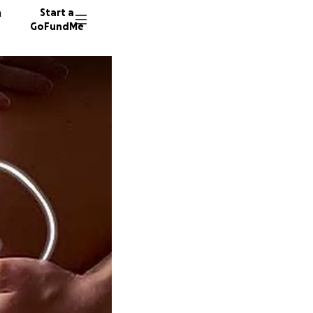
n
Start a
GoFundMe