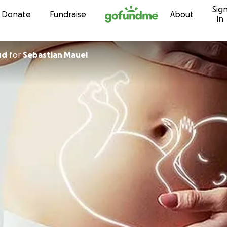
Sig
Skip to content
Donate
Fundraise
About
in
oud
for
Sebastian Mauel