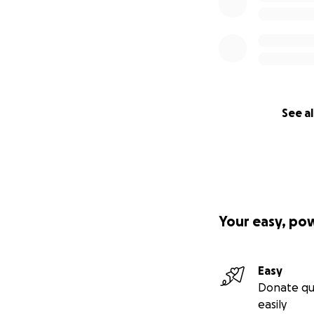
See al
Your easy, po
Easy
Donate qu
easily