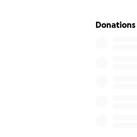
Zusätzlich kommen
AMH-Wert hinzu. 
Donations
Es ist für uns ab
Mir fehlen eine M
Infusionen, mit d
werden, sondern e
Medikamenten und 
Wir Können und m
bisher alles ander
Nach mehreren Ver
Träumen, Ängsten
Herzen. Die medizi
unsere Reserven, 