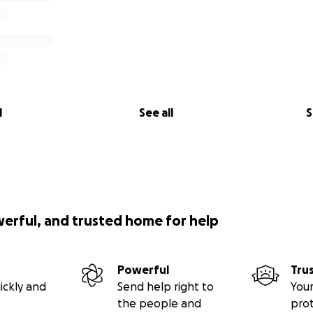
l
See all
S
werful, and trusted home for help
Powerful
Tru
ickly and
Send help right to
Your
the people and
pro