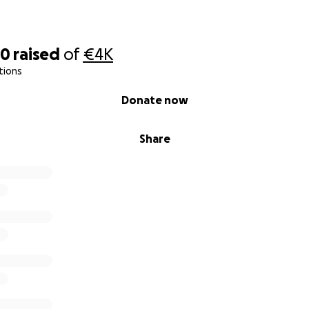
ram
70
raised
of
€4K
tions
Donate now
Share