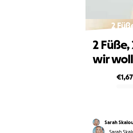
2 Füße
2 Füße, 
wir wol
€1,6
0% complete
Sarah Skal
Sarah Skal