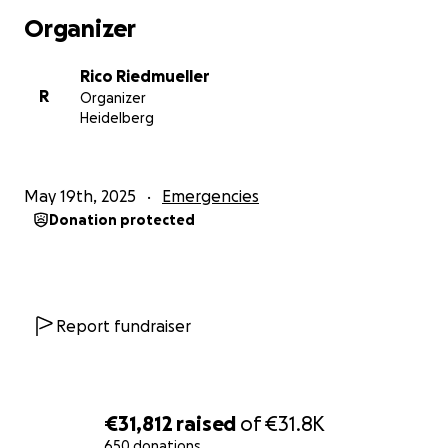
Konto eröffnen, auf dem ich als Treuhänder fungiere
Organizer
– mit dem vollen Vertrauen und der Unterstützung
der Familie.
Rico Riedmueller
R
Organizer
Jeder Beitrag hilft – egal wie groß oder klein.
Heidelberg
Und jeder Cent geht direkt dorthin, wo er gebraucht
wird: an Thilos Familie.
May 19th, 2025
Emergencies
Parallel dazu setzen wir alles daran, Thilos Traum
Donation protected
wahr werden zu lassen:
Die CFL – das erste MMA-Turnier, das er mit Herz und
Seele aufgebaut hat – wird wie geplant stattfinden.
Wir führen es in seinem Sinne durch.
Und auch dort gilt: Der gesamte Gewinn aus
Report fundraiser
Ticketverkäufen und Getränken wird vollständig an
Caro, Tommi und Leni gespendet.
Ticket CFL
€31,812
raised
of
€31.8K
650 donations