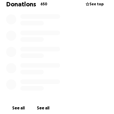
• 33 % gehen an Leni,
Donations
650
See top
• 33 % gehen an Tommi.
Hinweis zur Verwaltung der Spenden:
Die Verwaltung der Spendengelder erfolgt
treuhändisch durch Rico Romeo Riedmüller und
Franz Schöner (Vater von Thilo).
Die Anteile für Leni und Tommi werden sicher
angelegt, bis sie das 18. Lebensjahr erreicht haben.
Wir stehen in engem Kontakt mit der Familie und
sorgen gemeinsam dafür, dass alles
verantwortungsvoll und im Sinne von Thilo
geschieht.
Ich, Rico Riedmüller, organisiere diese
Spendenaktion im Einvernehmen mit der Familie.
Aktuell existiert noch kein separates Spendenkonto,
See all
See all
ich werde jedoch ein eigens dafür eingerichtetes