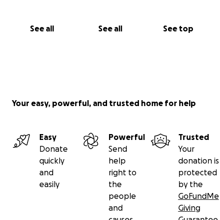
See all
See all
See top
Your easy, powerful, and trusted home for help
Easy
Powerful
Trusted
Donate
Send
Your
quickly
help
donation is
and
right to
protected
easily
the
by the
people
GoFundMe
and
Giving
causes
Guarantee