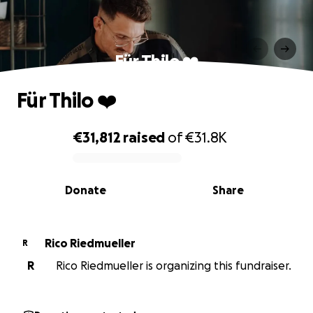
Für Thilo ❤️
Für Thilo ❤️
€31,812
raised
of
€31.8K
0% complete
Donate
Share
Rico Riedmueller
R
R
Rico Riedmueller is organizing this fundraiser.