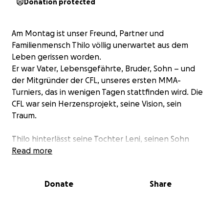
Donation protected
Am Montag ist unser Freund, Partner und
Familienmensch Thilo völlig unerwartet aus dem
Leben gerissen worden.
Er war Vater, Lebensgefährte, Bruder, Sohn – und
der Mitgründer der CFL, unseres ersten MMA-
Turniers, das in wenigen Tagen stattfinden wird. Die
CFL war sein Herzensprojekt, seine Vision, sein
Traum.
Thilo hinterlässt seine Tochter Leni, seinen Sohn
Tommi und seine Freundin Caro.
Read more
Mit dieser Kampagne wollen wir konkrete Hilfe
Donate
Share
leisten – schnell und nachhaltig und transparent.
Alle Spenden werden zu gleichen Teilen aufgeteilt:
• 33 % gehen als Soforthilfe an Caro,