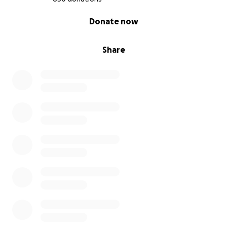
Danke für eure Unterstützung.
0% complete
Donate now
Für Thilo. Für Leni. Für Tommi. Für Caro.
Share