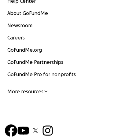
Help Center
About GoFundMe
Newsroom
Careers
GoFundMe.org
GoFundMe Partnerships
GoFundMe Pro for nonprofits
More resources