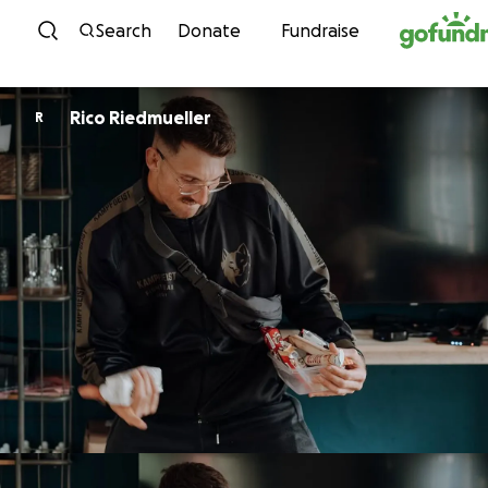
Skip to content
Search
Donate
Fundraise
Rico Riedmueller
R