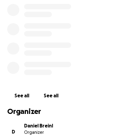
07.09.2025)
mit dem Fahrrad von Göttingen nach Schkeuditz
fahren – über 200 Kilometer – um Spenden zu
sammeln. Jeder Kilometer steht für Hoffnung, für
Solidarität, für ein Stück mehr Lebensqualität für
Steve.
Und du kannst helfen!
Unterstütze diese Aktion mit einer Spende – jeder
Euro zählt und bringt Steve dem dringend
benötigten Anzug ein Stück näher.
Toll wäre es natürlich wenn wir das gesetzte
Spendenziel noch übertreffen würden um Maria
See all
See all
und Steve auch darüber hinaus noch finanziell
unterstützen zu können, da Maria aufgrund der
Organizer
Vollzeitpflege von Steve ihren Job nicht mehr
ausüben kann.
Daniel Breinl
D
Organizer