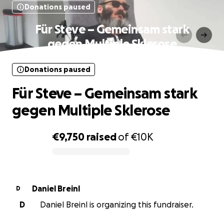
Donations paused
‍‍Für Steve – Gemeinsam stark
gegen Multiple Sklerose
Donations paused
‍‍Für Steve – Gemeinsam stark
gegen Multiple Sklerose
€9,750
raised
of
€10K
0% complete
Daniel Breinl
D
D
Daniel Breinl is organizing this fundraiser.