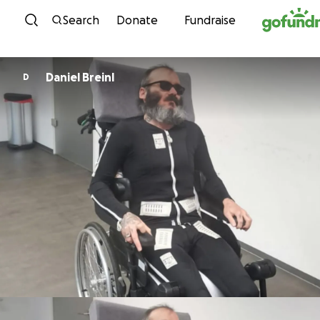
Skip to content
Search
Donate
Fundraise
Daniel Breinl
D