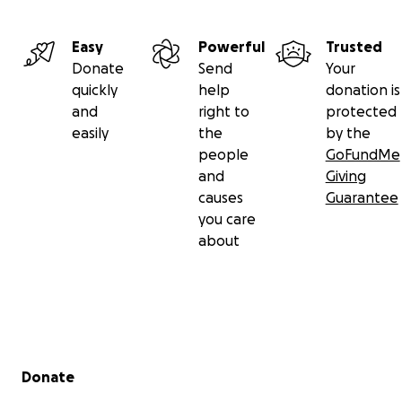
Easy
Powerful
Trusted
Donate
Send
Your
quickly
help
donation is
and
right to
protected
easily
the
by the
people
GoFundMe
and
Giving
causes
Guarantee
you care
about
Secondary menu
Donate