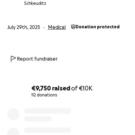
Danke für deine Unterstützung. Gemeinsam können
Schkeuditz
wir Großes bewegen – für Steve!
July 29th, 2025
Medical
Donation protected
Report fundraiser
€9,750
raised
of
€10K
112 donations
0% complete