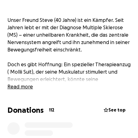
Unser Freund Steve (40 Jahre) ist ein Kämpfer. Seit
Jahren lebt er mit der Diagnose Multiple Sklerose
(MS) – einer unheilbaren Krankheit, die das zentrale
Nervensystem angreift und ihn zunehmend in seiner
Bewegungsfreiheit einschränkt.
Doch es gibt Hoffnung: Ein spezieller Therapieanzug
( Mollii Suit), der seine Muskulatur stimuliert und
Bewegungen erleichtert, könnte seine
Lebensqualität deutlich verbessern. Leider
Read more
übernimmt die Krankenkasse die Kosten dafür nicht
– und genau hier wollen wir helfen.
Donations
112
See top
Deshalb starte ich eine Spendenaktion – mit
Muskelkraft für Steve!
Ich werde innerhalb eines Tages (geplant ist es am