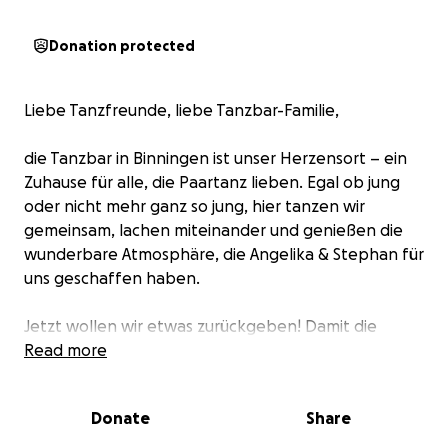
Donation protected
Liebe Tanzfreunde, liebe Tanzbar-Familie,
die Tanzbar in Binningen ist unser Herzensort – ein
Zuhause für alle, die Paartanz lieben. Egal ob jung
oder nicht mehr ganz so jung, hier tanzen wir
gemeinsam, lachen miteinander und genießen die
wunderbare Atmosphäre, die Angelika & Stephan für
uns geschaffen haben.
Jetzt wollen wir etwas zurückgeben! Damit die
Tanzbar noch besser wird, brauchen wir eine
Read more
Trennwand, die es ermöglicht, in zwei Sälen
gleichzeitig zu unterrichten. So können noch mehr
Donate
Share
Tanzbegeisterte in den Genuss kommen, hier das
Parkett zu erobern.