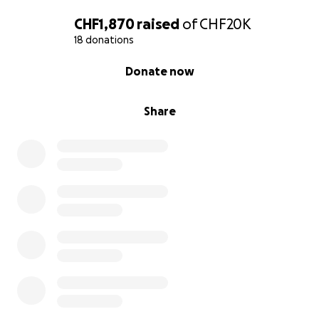
CHF1,870
raised
of
CHF20K
18 donations
0% complete
Donate now
Share