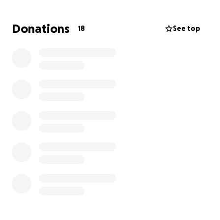
Doch das ist nicht alles:
Donations
18
See top
Eine optimierte Bar, damit wir nach dem Tanzen
gemütlich zusammensitzen und auf schöne
Momente anstoßen können.
Bessere Schallisolierung, damit Musik und
Gespräche in perfekter Harmonie bleiben.
Und hier kommst du ins Spiel! Jede Spende hilft,
unser gemeinsames Tanz-Zuhause noch schöner zu
machen. Und als kleines Dankeschön warten auf
dich ganz besondere Präsente – natürlich alle mit
der Tanzbar verbunden.
Präsente bei Spendenbetrag pro Person:
CHF 50.- Partyeintritt