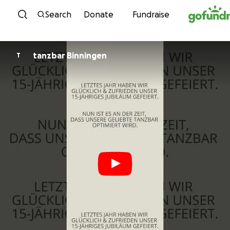
Skip to content
Search
Donate
Fundraise
tanzbar Binningen
T