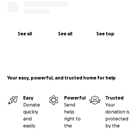
See all
See all
See top
Your easy, powerful, and trusted home for help
Easy
Powerful
Trusted
Donate
Send
Your
quickly
help
donation is
and
right to
protected
easily
the
by the